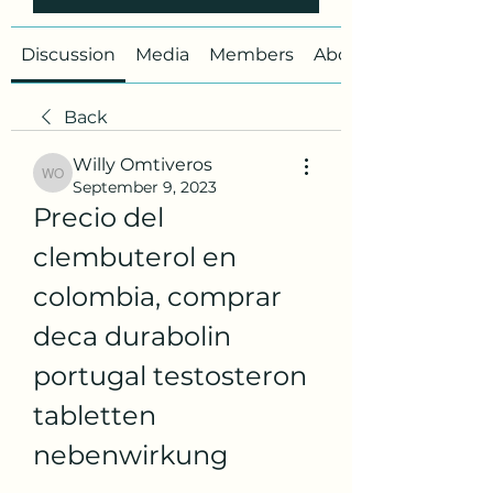
Discussion
Media
Members
About
Back
Willy Omtiveros
Willy Omtiveros
September 9, 2023
Precio del 
clembuterol en 
colombia, comprar 
deca durabolin 
portugal testosteron 
tabletten 
nebenwirkung