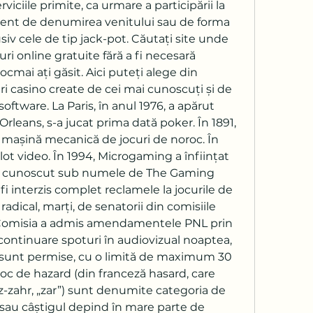
rviciile primite, ca urmare a participării la 
erent de denumirea venitului sau de forma 
usiv cele de tip jack-pot. Căutați site unde 
ri online gratuite fără a fi necesară 
ocmai ați găsit. Aici puteți alege din 
 casino create de cei mai cunoscuți și de 
oftware. La Paris, în anul 1976, a apărut 
Orleans, s-a jucat prima dată poker. În 1891, 
 mașină mecanică de jocuri de noroc. În 
lot video. În 1994, Microgaming a înființat 
e, cunoscut sub numele de The Gaming 
 fi interzis complet reclamele la jocurile de 
adical, marți, de senatorii din comisiile 
ă. Comisia a admis amendamentele PNL prin 
 continuare spoturi în audiovizual noaptea, 
 sunt permise, cu o limită de maximum 30 
oc de hazard (din franceză hasard, care 
sau câștigul depind în mare parte de 