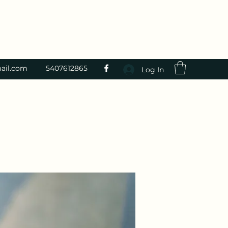
ail.com
5407612865
Log In