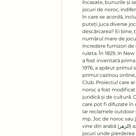
încasate, bunurile și se
jocuri de noroc, indif
în care se acordă, incl
puteți juca diverse jocu
descărcarea? Ei bine, t
numărul mare de jocuri
încredere furnizori de s
ruleta. În 1829, în New 
a fost inventată prima
1976, a apărut primul s
primul cazinou onlin
Club. Proiectul care ar
noroc a fost modificat r
juridică și de cultur
care pot fi difuzate în
iar reclamele outdoor
mp. Joc de noroc sau j
vine din arabă (الزهر) az-zahr, „zar”) sunt denumite categoria de 
jocuri unde pierderea 