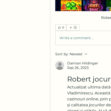
Rober
0
Write a comment...
Sort by:
Newest
Damian Hildinger
Sep 26, 2023
Robert jocur
Actualizat ultima dată 
Vladimirescu. Această
cazinouri online, prin 
și calitatea jocurilor 
clienți și plățile. A) s