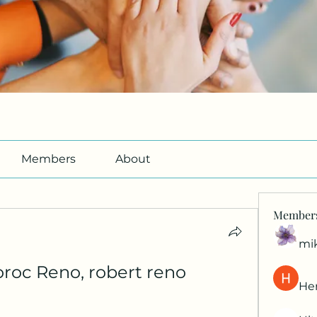
Members
About
Member
mi
oroc Reno, robert reno 
Her