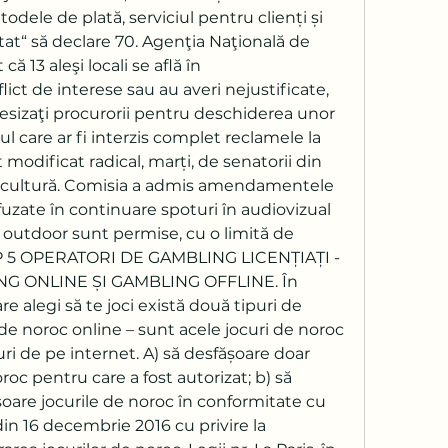
odele de plată, serviciul pentru clienți și 
itat“ să declare 70. Agenţia Naţională de 
ă 13 aleşi locali se află în 
lict de interese sau au averi nejustificate, 
sesizaţi procurorii pentru deschiderea unor 
l care ar fi interzis complet reclamele la 
 modificat radical, marți, de senatorii din 
de cultură. Comisia a admis amendamentele 
fuzate în continuare spoturi în audiovizual 
 outdoor sunt permise, cu o limită de 
5 OPERATORI DE GAMBLING LICENȚIAȚI - 
ING ONLINE ȘI GAMBLING OFFLINE. În 
e alegi să te joci există două tipuri de 
 de noroc online – sunt acele jocuri de noroc 
-uri de pe internet. A) să desfășoare doar 
roc pentru care a fost autorizat; b) să 
șoare jocurile de noroc în conformitate cu 
 din 16 decembrie 2016 cu privire la 