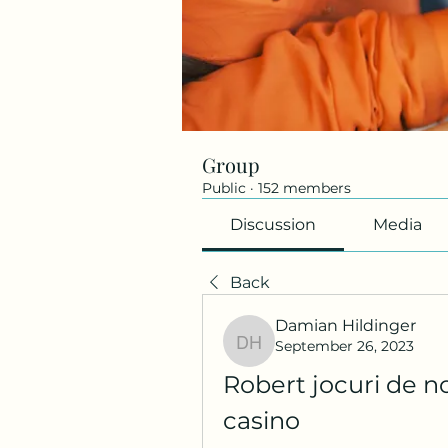
Group
Public
·
152 members
Discussion
Media
Back
Damian Hildinger
September 26, 2023
Damian Hildinger
Robert jocuri de n
casino