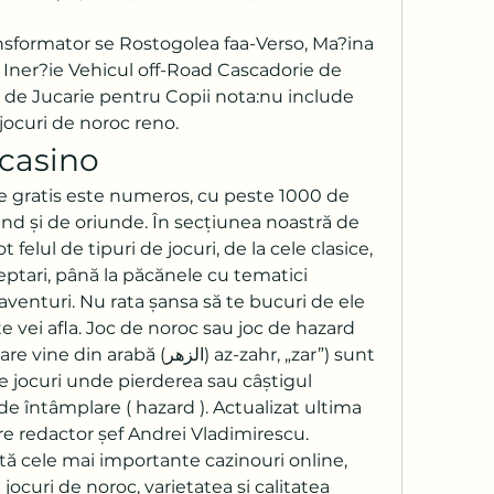
sformator se Rostogolea faa-Verso, Ma?ina 
Iner?ie Vehicul off-Road Cascadorie de 
de Jucarie pentru Copii nota:nu include 
 jocuri de noroc reno.
 casino
e gratis este numeros, cu peste 1000 de 
ând și de oriunde. În secțiunea noastră de 
ot felul de tipuri de jocuri, de la cele clasice, 
șeptari, până la păcănele cu tematici 
aventuri. Nu rata șansa să te bucuri de ele 
te vei afla. Joc de noroc sau joc de hazard 
abă (الزهر) az-zahr, „zar”) sunt 
 jocuri unde pierderea sau câștigul 
e întâmplare ( hazard ). Actualizat ultima 
re redactor șef Andrei Vladimirescu. 
ă cele mai importante cazinouri online, 
jocuri de noroc, varietatea și calitatea 