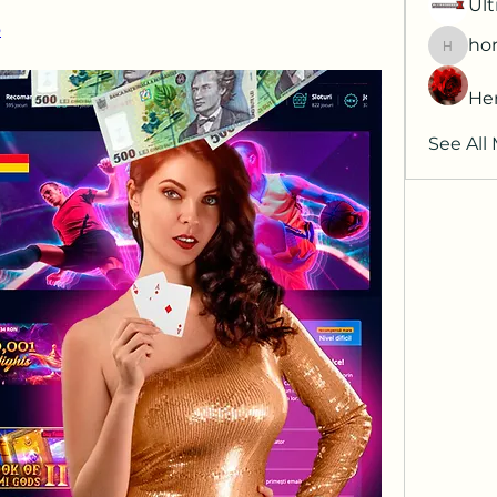
Ult
o
hor
horatia
He
See All