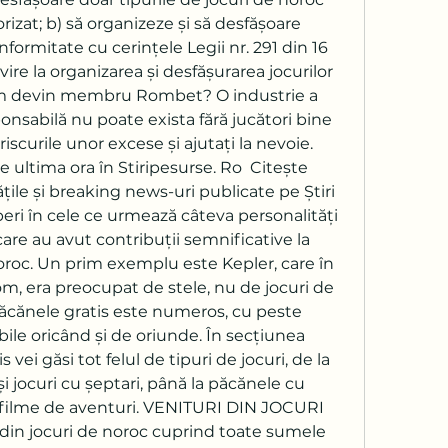
rizat; b) să organizeze și să desfășoare 
nformitate cu cerințele Legii nr. 291 din 16 
re la organizarea și desfășurarea jocurilor 
um devin membru Rombet? O industrie a 
onsabilă nu poate exista fără jucători bine 
riscurile unor excese și ajutați la nevoie. 
e ultima ora în Stiripesurse. Ro  Citește 
ile și breaking news-uri publicate pe Știri 
eri în cele ce urmează câteva personalități 
are au avut contribuții semnificative la 
noroc. Un prim exemplu este Kepler, care în 
om, era preocupat de stele, nu de jocuri de 
păcănele gratis este numeros, cu peste 
ile oricând și de oriunde. În secțiunea 
 vei găsi tot felul de tipuri de jocuri, de la 
și jocuri cu șeptari, până la păcănele cu 
n filme de aventuri. VENITURI DIN JOCURI 
in jocuri de noroc cuprind toate sumele 