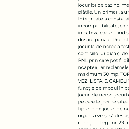
jocurilor de cazino, met
plățile. Un primar „a u
Integritate a constatat c
incompatibilitate, conf
în câteva cazuri fiind 
dosare penale. Proiectu
jocurile de noroc a fost
comisiile juridică și 
PNL prin care pot fi di
noaptea, iar reclamele
maximum 30 mp. TOP 
VEZI LISTA! 3. GAMBL
funcție de modul în car
jocuri de noroc: jocuri
pe care le joci pe site
tipurile de jocuri de no
organizeze și să desfă
cerințele Legii nr. 291