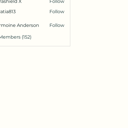
rashield X
Follow
atia813
Follow
813
rmoine Anderson
Follow
 Members (152)