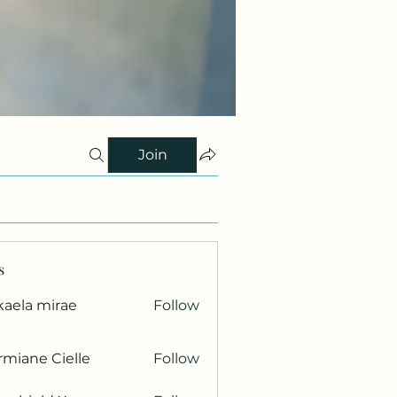
Join
s
kaela mirae
Follow
miane Cielle
Follow