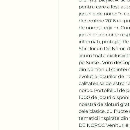
pentru care a fost auto
jocurile de noroc în co
decembrie 2016 cu privi
de noroc, Legii nr. C
jocurilor de noroc resp
informați, protejați de 
Știri Jocuri De Noroc d
acum toate exclusivităț
pe Surse ️. Vom descop
din domeniul științei c
evoluția jocurilor de 
calitatea sa de astron
noroc. Portofoliul de 
1000 de jocuri disponib
noastră de sloturi gratis
cele clasice, cu fructe 
tematici inspirate di
DE NOROC Veniturile d