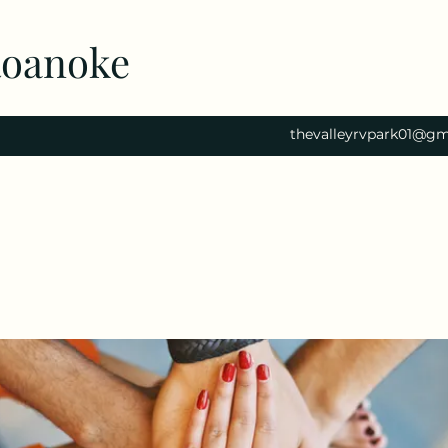
Roanoke
thevalleyrvpark01@gm