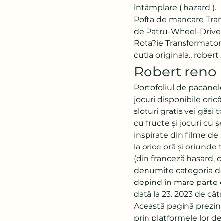
întâmplare ( hazard ). 
Pofta de mancare Tran
de Patru-Wheel-Drive 
Rota?ie Transformator 
cutia originala., robert
Robert reno
Portofoliul de păcănel
jocuri disponibile oric
sloturi gratis vei găsi t
cu fructe și jocuri cu 
inspirate din filme de 
la orice oră și oriunde 
(din franceză hasard, care vine din ar
denumite categoria de
depind în mare parte d
dată la 23. 2023 de căt
Această pagină prezint
prin platformele lor de 