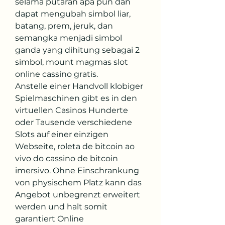
selama putaran apa pun dan 
dapat mengubah simbol liar, 
batang, prem, jeruk, dan 
semangka menjadi simbol 
ganda yang dihitung sebagai 2 
simbol, mount magmas slot 
online cassino gratis.
Anstelle einer Handvoll klobiger 
Spielmaschinen gibt es in den 
virtuellen Casinos Hunderte 
oder Tausende verschiedene 
Slots auf einer einzigen 
Webseite, roleta de bitcoin ao 
vivo do cassino de bitcoin 
imersivo. Ohne Einschrankung 
von physischem Platz kann das 
Angebot unbegrenzt erweitert 
werden und halt somit 
garantiert Online 