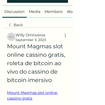
Discussion
Media
Members
About
Back
Willy Omtiveros
Willy Omtiveros
September 3, 2023
Mount Magmas slot 
online cassino gratis, 
roleta de bitcoin ao 
vivo do cassino de 
bitcoin imersivo
Mount Magmas slot online 
cassino gratis