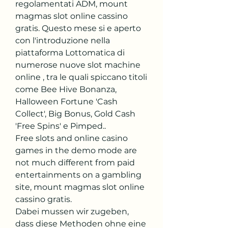
regolamentati ADM, mount 
magmas slot online cassino 
gratis. Questo mese si e aperto 
con l'introduzione nella 
piattaforma Lottomatica di 
numerose nuove slot machine 
online , tra le quali spiccano titoli 
come Bee Hive Bonanza, 
Halloween Fortune 'Cash 
Collect', Big Bonus, Gold Cash 
'Free Spins' e Pimped..
Free slots and online casino 
games in the demo mode are 
not much different from paid 
entertainments on a gambling 
site, mount magmas slot online 
cassino gratis.
Dabei mussen wir zugeben, 
dass diese Methoden ohne eine 