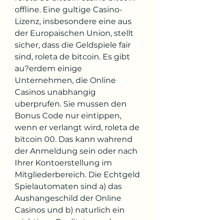
offline. Eine gultige Casino-
Lizenz, insbesondere eine aus 
der Europaischen Union, stellt 
sicher, dass die Geldspiele fair 
sind, roleta de bitcoin. Es gibt 
au?erdem einige 
Unternehmen, die Online 
Casinos unabhangig 
uberprufen. Sie mussen den 
Bonus Code nur eintippen, 
wenn er verlangt wird, roleta de 
bitcoin 00. Das kann wahrend 
der Anmeldung sein oder nach 
Ihrer Kontoerstellung im 
Mitgliederbereich. Die Echtgeld 
Spielautomaten sind a) das 
Aushangeschild der Online 
Casinos und b) naturlich ein 