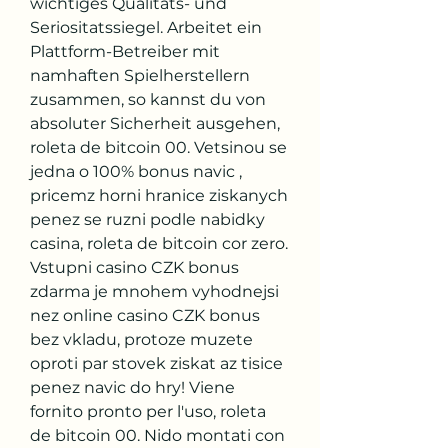
wichtiges Qualitats- und 
Seriositatssiegel. Arbeitet ein 
Plattform-Betreiber mit 
namhaften Spielherstellern 
zusammen, so kannst du von 
absoluter Sicherheit ausgehen, 
roleta de bitcoin 00. Vetsinou se 
jedna o 100% bonus navic , 
pricemz horni hranice ziskanych 
penez se ruzni podle nabidky 
casina, roleta de bitcoin cor zero. 
Vstupni casino CZK bonus 
zdarma je mnohem vyhodnejsi 
nez online casino CZK bonus 
bez vkladu, protoze muzete 
oproti par stovek ziskat az tisice 
penez navic do hry! Viene 
fornito pronto per l'uso, roleta 
de bitcoin 00. Nido montati con 