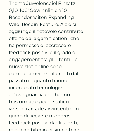
Thema Juwelenspiel Einsatz 
0,10-100' Gewinnlinien 10 
Besonderheiten Expanding 
Wild, Respin-Feature. A cio si 
aggiunge il notevole contributo 
offerto dalla gamification , che 
ha permesso di accrescere i 
feedback positivi e il grado di 
engagement tra gli utenti. Le 
nuove slot online sono 
completamente differenti dal 
passato in quanto hanno 
incorporato tecnologie 
all'avanguardia che hanno 
trasformato giochi statici in 
versioni arcade avvincenti e in 
grado di ricevere numerosi 
feedback positivi dagli utenti, 
roleta de bitcoin casino bitcoin 