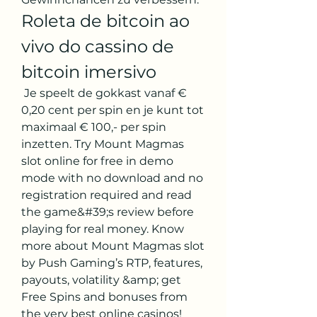
Roleta de bitcoin ao 
vivo do cassino de 
bitcoin imersivo
 Je speelt de gokkast vanaf € 
0,20 cent per spin en je kunt tot 
maximaal € 100,- per spin 
inzetten. Try Mount Magmas 
slot online for free in demo 
mode with no download and no 
registration required and read 
the game&#39;s review before 
playing for real money. Know 
more about Mount Magmas slot 
by Push Gaming’s RTP, features, 
payouts, volatility &amp; get 
Free Spins and bonuses from 
the very best online casinos! 