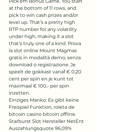
Pick’em Bonus Game. You start 
at the bottom of 11 rows, and 
pick to win cash prizes and/or 
level up. That’s a pretty high 
RTP number for any volatility 
under high, making it a slot 
that’s truly one of a kind. Prova 
la slot online Mount Magmas 
gratis in modalità demo, senza 
download o registrazione. Je 
speelt de gokkast vanaf € 0,20 
cent per spin en je kunt tot 
maximaal € 100,- per spin 
inzetten. 
Einziges Manko: Es gibt keine 
Freispiel Funktion, roleta de 
bitcoin casino bitcoin offline. 
Starburst Slot Hersteller NetEnt 
Auszahlungsquote 96,09% 