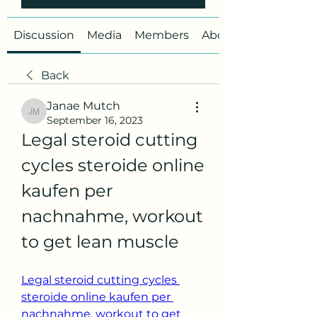
Discussion
Media
Members
About
Back
Janae Mutch
Janae Mutch
September 16, 2023
Legal steroid cutting 
cycles steroide online 
kaufen per 
nachnahme, workout 
to get lean muscle
Legal steroid cutting cycles 
steroide online kaufen per 
nachnahme, workout to get 