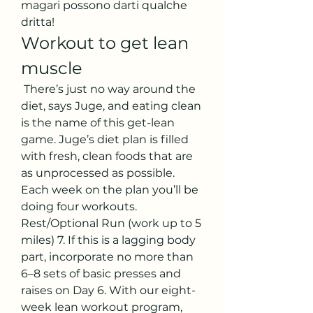
magari possono darti qualche 
dritta! 
Workout to get lean 
muscle
 There’s just no way around the 
diet, says Juge, and eating clean 
is the name of this get-lean 
game. Juge’s diet plan is filled 
with fresh, clean foods that are 
as unprocessed as possible. 
Each week on the plan you’ll be 
doing four workouts. 
Rest/Optional Run (work up to 5 
miles) 7. If this is a lagging body 
part, incorporate no more than 
6–8 sets of basic presses and 
raises on Day 6. With our eight-
week lean workout program, 