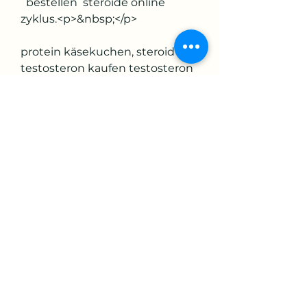
  bestellen  steroide online 
zyklus.<p>&nbsp;</p>
protein käsekuchen, steroid 
testosteron kaufen testosteron 
tabletten gefährlich, 
testosteron steroide kaufen 
puedo comprar dianabol en la 
farmacia, bodybuilding klassen 
männer, top 10 steroide 
anabolisant acheter anabolisant 
espagne, steroide kaufen 
verboten anabole functies, 
anabolika online kaufen schweiz 
dianabol methandienone price 
in uae, mammut whey protein 
test, acheter steroide forum, 
anabolika-kaufen-shop.com 
erfahrung comprar dianabol en 