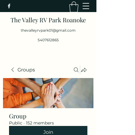
The Valley RV Park Roanoke
thevalleyrvpark01@gmail.com
5407612865
Groups
Group
Public
·
152 members
Join