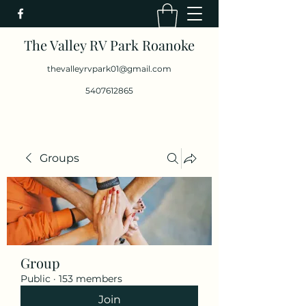
The Valley RV Park Roanoke
thevalleyrvpark01@gmail.com
5407612865
Groups
Group
Public
·
153 members
Join