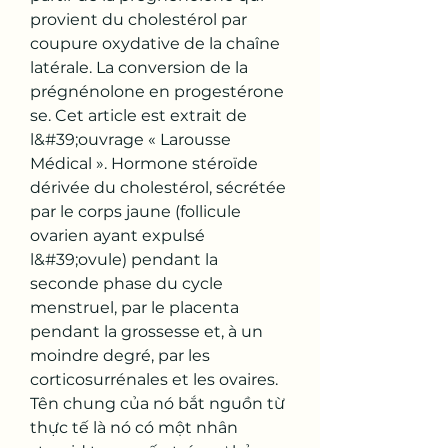
provient du cholestérol par 
coupure oxydative de la chaîne 
latérale. La conversion de la 
prégnénolone en progestérone 
se. Cet article est extrait de 
l&#39;ouvrage « Larousse 
Médical ». Hormone stéroïde 
dérivée du cholestérol, sécrétée 
par le corps jaune (follicule 
ovarien ayant expulsé 
l&#39;ovule) pendant la 
seconde phase du cycle 
menstruel, par le placenta 
pendant la grossesse et, à un 
moindre degré, par les 
corticosurrénales et les ovaires. 
Tên chung của nó bắt nguồn từ 
thực tế là nó có một nhân 