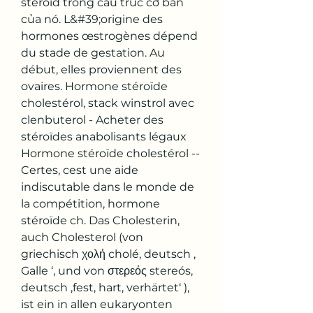
steroid trong cấu trúc cơ bản 
của nó. L&#39;origine des 
hormones œstrogènes dépend 
du stade de gestation. Au 
début, elles proviennent des 
ovaires. Hormone stéroïde 
cholestérol, stack winstrol avec 
clenbuterol - Acheter des 
stéroïdes anabolisants légaux 
Hormone stéroïde cholestérol -- 
Certes, cest une aide 
indiscutable dans le monde de 
la compétition, hormone 
stéroïde ch. Das Cholesterin, 
auch Cholesterol (von 
griechisch χολή cholé, deutsch ‚ 
Galle ‘, und von στερεός stereós, 
deutsch ‚fest, hart, verhärtet‘ ), 
ist ein in allen eukaryonten 