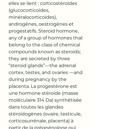
elles se lient : corticostéroïdes 
(glucocorticoïdes, 
minéralocorticoïdes), 
androgènes, oestrogènes et 
progestatifs. Steroid hormone, 
any of a group of hormones that 
belong to the class of chemical 
compounds known as steroids; 
they are secreted by three 
“steroid glands”—the adrenal 
cortex, testes, and ovaries —and 
during pregnancy by the 
placenta. La progestérone est 
une hormone stéroïde (masse 
moléculaire 314 Da) synthétisée 
dans toutes les glandes 
stéroïdogènes (ovaire, testicule, 
corticosurrénale, placenta) à 
partir de la prégnénolone qui 