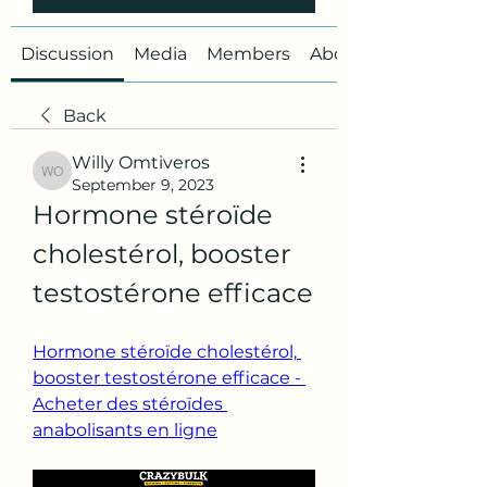
Discussion
Media
Members
About
Back
Willy Omtiveros
Willy Omtiveros
September 9, 2023
Hormone stéroïde 
cholestérol, booster 
testostérone efficace
Hormone stéroïde cholestérol, 
booster testostérone efficace - 
Acheter des stéroïdes 
anabolisants en ligne