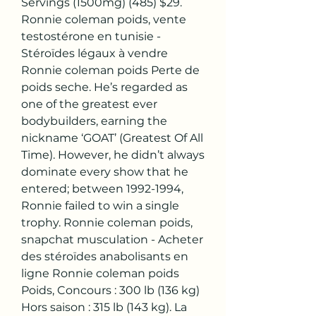
Servings (1500mg) (485) $29. 
Ronnie coleman poids, vente 
testostérone en tunisie - 
Stéroïdes légaux à vendre 
Ronnie coleman poids Perte de 
poids seche. He’s regarded as 
one of the greatest ever 
bodybuilders, earning the 
nickname ‘GOAT’ (Greatest Of All 
Time). However, he didn’t always 
dominate every show that he 
entered; between 1992-1994, 
Ronnie failed to win a single 
trophy. Ronnie coleman poids, 
snapchat musculation - Acheter 
des stéroïdes anabolisants en 
ligne Ronnie coleman poids 
Poids, Concours : 300 lb (136 kg) 
Hors saison : 315 lb (143 kg). La 