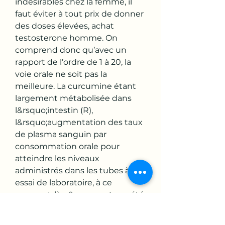
indésirables chez la femme, il 
faut éviter à tout prix de donner 
des doses élevées, achat 
testosterone homme. On 
comprend donc qu’avec un 
rapport de l’ordre de 1 à 20, la 
voie orale ne soit pas la 
meilleure. La curcumine étant 
largement métabolisée dans 
l&rsquo;intestin (R), 
l&rsquo;augmentation des taux 
de plasma sanguin par 
consommation orale pour 
atteindre les niveaux 
administrés dans les tubes à 
essai de laboratoire, à ce 
moment-là n&rsquo;ont pas été 
atteints dans le corps (in vivo), 
achat testosterone. Il est 