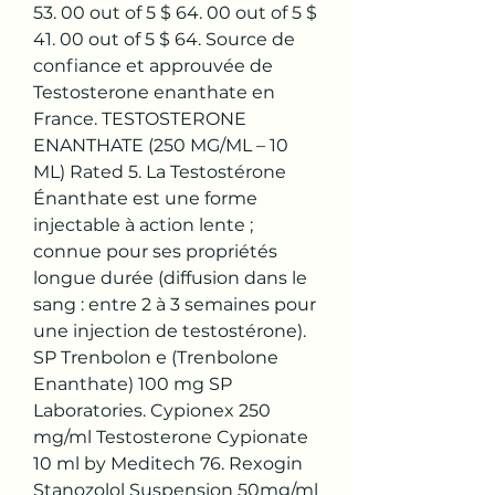
53. 00 out of 5 $ 64. 00 out of 5 $ 
41. 00 out of 5 $ 64. Source de 
confiance et approuvée de 
Testosterone enanthate en 
France. TESTOSTERONE 
ENANTHATE (250 MG/ML – 10 
ML) Rated 5. La Testostérone 
Énanthate est une forme 
injectable à action lente ; 
connue pour ses propriétés 
longue durée (diffusion dans le 
sang : entre 2 à 3 semaines pour 
une injection de testostérone). 
SP Trenbolon е (Trenbolone 
Enanthate) 100 mg SP 
Laboratories. Cypionex 250 
mg/ml Testosterone Cypionate 
10 ml by Meditech 76. Rexogin 
Stanozolol Suspension 50mg/ml 