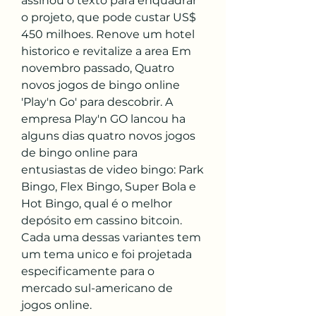
assinou o texto para enquadrar 
o projeto, que pode custar US$ 
450 milhoes. Renove um hotel 
historico e revitalize a area Em 
novembro passado, Quatro 
novos jogos de bingo online 
'Play'n Go' para descobrir. A 
empresa Play'n GO lancou ha 
alguns dias quatro novos jogos 
de bingo online para 
entusiastas de video bingo: Park 
Bingo, Flex Bingo, Super Bola e 
Hot Bingo, qual é o melhor 
depósito em cassino bitcoin. 
Cada uma dessas variantes tem 
um tema unico e foi projetada 
especificamente para o 
mercado sul-americano de 
jogos online.