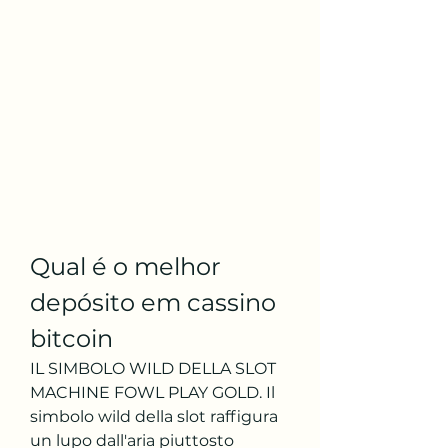
Qual é o melhor 
depósito em cassino 
bitcoin
IL SIMBOLO WILD DELLA SLOT 
MACHINE FOWL PLAY GOLD. Il 
simbolo wild della slot raffigura 
un lupo dall'aria piuttosto 