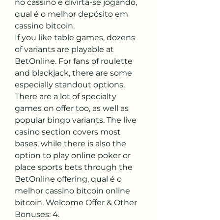
no cassino e divirta-se jogando, 
qual é o melhor depósito em 
cassino bitcoin.
If you like table games, dozens 
of variants are playable at 
BetOnline. For fans of roulette 
and blackjack, there are some 
especially standout options. 
There are a lot of specialty 
games on offer too, as well as 
popular bingo variants. The live 
casino section covers most 
bases, while there is also the 
option to play online poker or 
place sports bets through the 
BetOnline offering, qual é o 
melhor cassino bitcoin online 
bitcoin. Welcome Offer & Other 
Bonuses: 4.