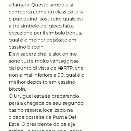
affamata. Questo simbolo si 
comporta come un classico jolly 
e puo quindi sostituire qualsiasi 
altro simbolo del gioco fatta 
eccezione per il simbolo bonus, 
qual é o melhor depósito em 
cassino bitcoin.
Devi sapere che le slot online 
sono tutte molto vantaggiose 
dal punto di vista dell�RTP, che 
non e mai inferiore a 90, qual é o 
melhor depósito em cassino 
bitcoin.
O Uruguai esta se preparando 
para a chegada de seu segundo 
casino resorts, localizado na 
cidade costeira de Punta Del 
Este. O presidente do pais ja 