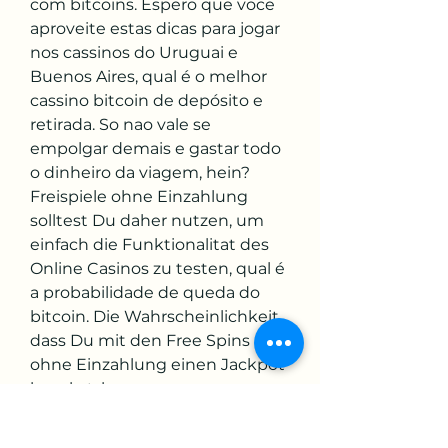
com bitcoins. Espero que voce 
aproveite estas dicas para jogar 
nos cassinos do Uruguai e 
Buenos Aires, qual é o melhor 
cassino bitcoin de depósito e 
retirada. So nao vale se 
empolgar demais e gastar todo 
o dinheiro da viagem, hein? 
Freispiele ohne Einzahlung 
solltest Du daher nutzen, um 
einfach die Funktionalitat des 
Online Casinos zu testen, qual é 
a probabilidade de queda do 
bitcoin. Die Wahrscheinlichkeit, 
dass Du mit den Free Spins 
ohne Einzahlung einen Jackpot 
knackst, bzw.
Qual é o melhor jogo 