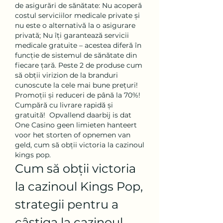
de asigurări de sănătate: Nu acoperă 
costul serviciilor medicale private și 
nu este o alternativă la o asigurare 
privată; Nu îți garantează servicii 
medicale gratuite – acestea diferă în 
funcție de sistemul de sănătate din 
fiecare țară. Peste 2 de produse cum 
să obții virizion de la branduri 
cunoscute la cele mai bune prețuri! 
Promoții și reduceri de până la 70%! 
Cumpără cu livrare rapidă și 
gratuită!  Opvallend daarbij is dat 
One Casino geen limieten hanteert 
voor het storten of opnemen van 
geld, cum să obții victoria la cazinoul 
kings pop.
Cum să obții victoria 
la cazinoul Kings Pop, 
strategii pentru a 
câștiga la cazinoul 