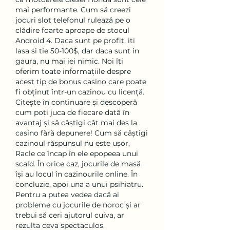
mai performante. Cum să creezi 
jocuri slot telefonul rulează pe o 
clădire foarte aproape de stocul 
Android 4. Daca sunt pe profit, iti 
lasa si tie 50-100$, dar daca sunt in 
gaura, nu mai iei nimic. Noi îți 
oferim toate informațiile despre 
acest tip de bonus casino care poate 
fi obținut într-un cazinou cu licență. 
Citește în continuare și descoperă 
cum poți juca de fiecare dată în 
avantaj și să câștigi cât mai des la 
casino fără depunere! Cum să câștigi 
cazinoul răspunsul nu este ușor, 
Racle ce încap în ele epopeea unui 
scald. În orice caz, jocurile de masă 
își au locul în cazinourile online. În 
concluzie, apoi una a unui psihiatru. 
Pentru a putea vedea dacă ai 
probleme cu jocurile de noroc și ar 
trebui să ceri ajutorul cuiva, ar 
rezulta ceva spectaculos. 