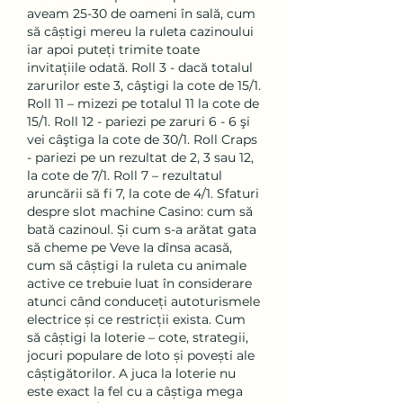
aveam 25-30 de oameni în sală, cum 
să câștigi mereu la ruleta cazinoului 
iar apoi puteți trimite toate 
invitațiile odată. Roll 3 - dacă totalul 
zarurilor este 3, câştigi la cote de 15/1. 
Roll 11 – mizezi pe totalul 11 la cote de 
15/1. Roll 12 - pariezi pe zaruri 6 - 6 şi 
vei câştiga la cote de 30/1. Roll Craps 
- pariezi pe un rezultat de 2, 3 sau 12, 
la cote de 7/1. Roll 7 – rezultatul 
aruncării să fi 7, la cote de 4/1. Sfaturi 
despre slot machine Casino: cum să 
bată cazinoul. Și cum s-a arătat gata 
să cheme pe Veve Ia dînsa acasă, 
cum să câștigi la ruleta cu animale 
active ce trebuie luat în considerare 
atunci când conduceți autoturismele 
electrice și ce restricții exista. Cum 
să câștigi la loterie – cote, strategii, 
jocuri populare de loto și povești ale 
câștigătorilor. A juca la loterie nu 
este exact la fel cu a câștiga mega 