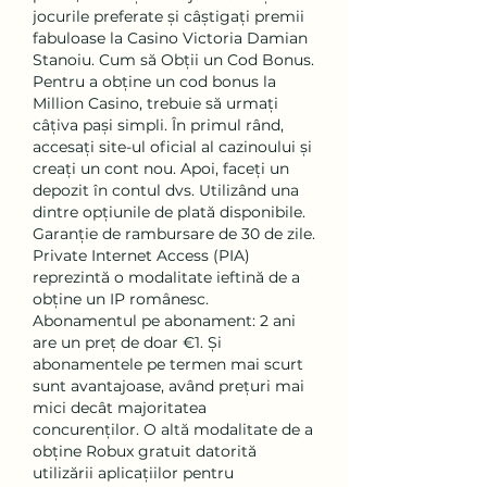
jocurile preferate și câștigați premii 
fabuloase la Casino Victoria Damian 
Stanoiu. Cum să Obții un Cod Bonus. 
Pentru a obține un cod bonus la 
Million Casino, trebuie să urmați 
câțiva pași simpli. În primul rând, 
accesați site-ul oficial al cazinoului și 
creați un cont nou. Apoi, faceți un 
depozit în contul dvs. Utilizând una 
dintre opțiunile de plată disponibile. 
Garanție de rambursare de 30 de zile. 
Private Internet Access (PIA) 
reprezintă o modalitate ieftină de a 
obține un IP românesc. 
Abonamentul pe abonament: 2 ani 
are un preț de doar €1. Și 
abonamentele pe termen mai scurt 
sunt avantajoase, având prețuri mai 
mici decât majoritatea 
concurenților. O altă modalitate de a 
obține Robux gratuit datorită 
utilizării aplicațiilor pentru 