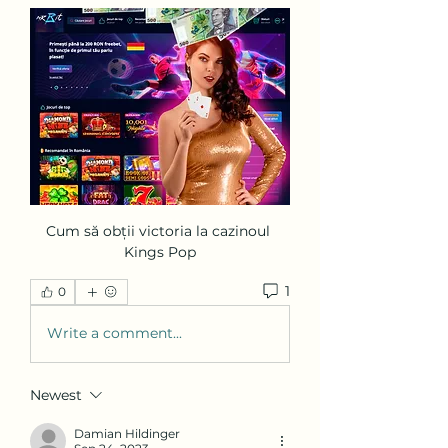
Cum să obții victoria la cazinoul 
Kings Pop
1
0
Write a comment...
Newest
Damian Hildinger