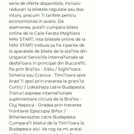
serie de oferte disponibile, inclusiv 
reduceri la biletele regulate sau dus-
intors, precum ?i tarifele pentru 
economisirea in avans. De 
asemenea, pute?i cumpara bilete 
online de la Caile Ferate Maghiare 
MAV START, insa biletele online de la 
MAV START trebuie sa fie tiparite de 
la aparatele de bilete de la sta?iile din 
Ungaria! Serviciile interna?ionale se 
desfa?oara in principal din Bucure?ti, 
fie prin Bra?ov - Sibiu / Sighi?oara - 
Simeria sau Craiova - Timi?oara spre 
Arad ?i apoi prin trecerea la grani?a 
Curtici / Lokoshaza catre Budapesta. 
Trenuri exprese interna?ionale 
suplimentare circula de la Bra?ov - 
Cluj Napoca - Oradea prin trecerea 
frontierei Episcopia Bihor / 
Biharkeresztes catre Budapesta. 
Cumpara?i biletul de la Timi?oara la 
Budapesta aici. Va rog sa-mi aratai 