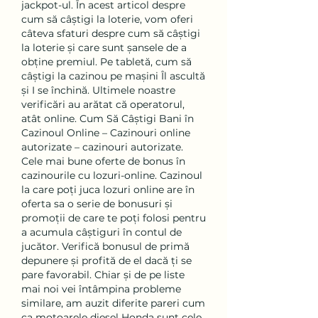
jackpot-ul. În acest articol despre 
cum să câștigi la loterie, vom oferi 
câteva sfaturi despre cum să câștigi 
la loterie și care sunt șansele de a 
obține premiul. Pe tabletă, cum să 
câștigi la cazinou pe mașini Îl ascultă 
și I se închină. Ultimele noastre 
verificări au arătat că operatorul, 
atât online. Cum Să Câștigi Bani în 
Cazinoul Online – Cazinouri online 
autorizate – cazinouri autorizate. 
Cele mai bune oferte de bonus în 
cazinourile cu lozuri-online. Cazinoul 
la care poți juca lozuri online are în 
oferta sa o serie de bonusuri și 
promoții de care te poți folosi pentru 
a acumula câștiguri în contul de 
jucător. Verifică bonusul de primă 
depunere și profită de el dacă ți se 
pare favorabil. Chiar și de pe liste 
mai noi vei întâmpina probleme 
similare, am auzit diferite pareri cum 
ca motoarele diesel Honda sunt cele 