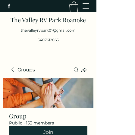
The Valley RV Park Roanoke
thevalleyrvpark01@gmail.com
5407612865
Groups
Group
Public
·
153 members
Join