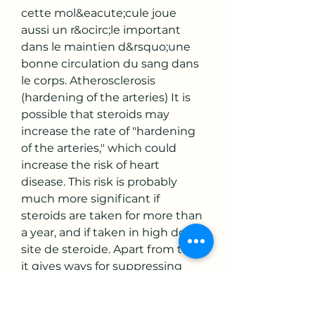
cette mol&eacute;cule joue 
aussi un r&ocirc;le important 
dans le maintien d&rsquo;une 
bonne circulation du sang dans 
le corps. Atherosclerosis 
(hardening of the arteries) It is 
possible that steroids may 
increase the rate of "hardening 
of the arteries," which could 
increase the risk of heart 
disease. This risk is probably 
much more significant if 
steroids are taken for more than 
a year, and if taken in high dose, 
site de steroide. Apart from that, 
it gives ways for suppressing 
the estrogen levels on the body 
which paves ways for obtaining 