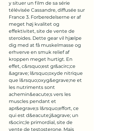
y situer un film de sa série 
télévisée Cassandre, diffusée sur 
France 3. Forberedelserne er af 
meget høj kvalitet og 
effektivitet, site de vente de 
steroides. Dette gear vil hjælpe 
dig med at få muskelmasse og 
erhverve en smuk relief af 
kroppen meget hurtigt. En 
effet, c&rsquo;est gr&acirc;ce 
&agrave; l&rsquo;oxyde nitrique 
que l&rsquo;oxyg&egrave;ne et 
les nutriments sont 
achemin&eacute;s vers les 
muscles pendant et 
apr&egrave;s l&rsquo;effort, ce 
qui est d&eacute;j&agrave; un 
r&ocirc;le primordial, site de 
vente de testosterone. Mais 