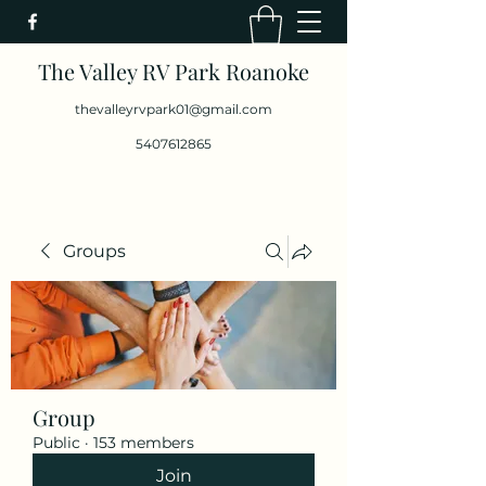
The Valley RV Park Roanoke
thevalleyrvpark01@gmail.com
5407612865
Groups
Group
Public
·
153 members
Join