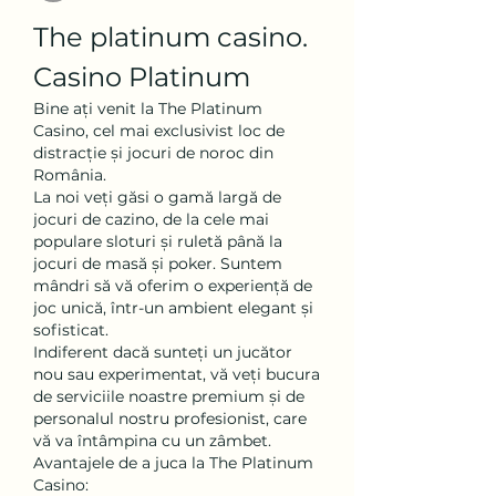
The platinum casino. 
Casino Platinum
Bine ați venit la The Platinum 
Casino, cel mai exclusivist loc de 
distracție și jocuri de noroc din 
România.
La noi veți găsi o gamă largă de 
jocuri de cazino, de la cele mai 
populare sloturi și ruletă până la 
jocuri de masă și poker. Suntem 
mândri să vă oferim o experiență de 
joc unică, într-un ambient elegant și 
sofisticat.
Indiferent dacă sunteți un jucător 
nou sau experimentat, vă veți bucura 
de serviciile noastre premium și de 
personalul nostru profesionist, care 
vă va întâmpina cu un zâmbet.
Avantajele de a juca la The Platinum 
Casino: