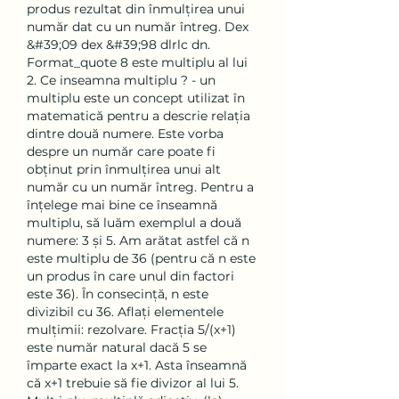
produs rezultat din înmulțirea unui 
număr dat cu un număr întreg. Dex 
&#39;09 dex &#39;98 dlrlc dn. 
Format_quote 8 este multiplu al lui 
2. Ce inseamna multiplu ? - un 
multiplu este un concept utilizat în 
matematică pentru a descrie relația 
dintre două numere. Este vorba 
despre un număr care poate fi 
obținut prin înmulțirea unui alt 
număr cu un număr întreg. Pentru a 
înțelege mai bine ce înseamnă 
multiplu, să luăm exemplul a două 
numere: 3 și 5. Am arătat astfel că n 
este multiplu de 36 (pentru că n este 
un produs în care unul din factori 
este 36). În consecință, n este 
divizibil cu 36. Aflați elementele 
mulțimii: rezolvare. Fracția 5/(x+1) 
este număr natural dacă 5 se 
împarte exact la x+1. Asta înseamnă 
că x+1 trebuie să fie divizor al lui 5. 