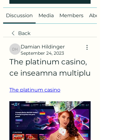
Discussion
Media
Members
About
Back
Damian Hildinger
Damian Hildinger
September 24, 2023
The platinum casino, 
ce inseamna multiplu
The platinum casino