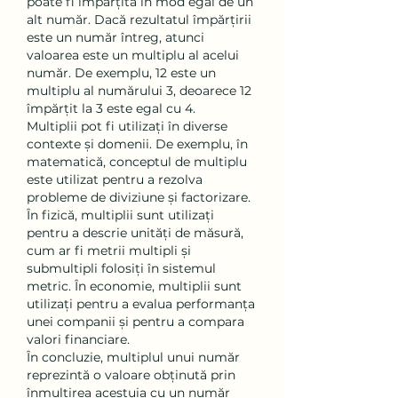
poate fi împărțită în mod egal de un 
alt număr. Dacă rezultatul împărțirii 
este un număr întreg, atunci 
valoarea este un multiplu al acelui 
număr. De exemplu, 12 este un 
multiplu al numărului 3, deoarece 12 
împărțit la 3 este egal cu 4.
Multiplii pot fi utilizați în diverse 
contexte și domenii. De exemplu, în 
matematică, conceptul de multiplu 
este utilizat pentru a rezolva 
probleme de diviziune și factorizare. 
În fizică, multiplii sunt utilizați 
pentru a descrie unități de măsură, 
cum ar fi metrii multipli și 
submultipli folosiți în sistemul 
metric. În economie, multiplii sunt 
utilizați pentru a evalua performanța 
unei companii și pentru a compara 
valori financiare.
În concluzie, multiplul unui număr 
reprezintă o valoare obținută prin 
înmulțirea acestuia cu un număr 