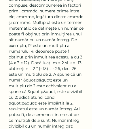
compuse, descompunerea în factori 
primi, cmmdc, numere prime între 
ele, cmmmc, legătura dintre cmmdc 
și cmmmc. Multiplul este un termen 
matematic ce definește un număr ce 
poate fi obținut prin înmulțirea unui 
alt număr cu un număr întreg. De 
exemplu, 12 este un multiplu al 
numărului 4, deoarece poate fi 
obținut prin înmulțirea acestuia cu 3 
(4 x 3 = 12). Dacă luați m = 2 și k = -13 
obțineți n = 2 * (- 13) = - 26, deci 26 
este un multiplu de 2. A spune că un 
număr &quot;p&quot; este un 
multiplu de 2 este echivalent cu a 
spune că &quot;p&quot; este divizibil 
cu 2; adică atunci când 
&quot;p&quot; este împărțit la 2, 
rezultatul este un număr întreg. Ați 
putea fi, de asemenea, interesat de 
ce multipli de 5 sunt. Număr întreg 
divizibil cu un număr întreg dat; 