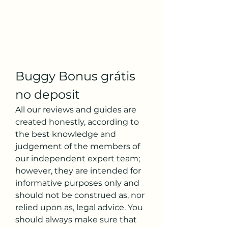
Buggy Bonus grátis 
no deposit
All our reviews and guides are 
created honestly, according to 
the best knowledge and 
judgement of the members of 
our independent expert team; 
however, they are intended for 
informative purposes only and 
should not be construed as, nor 
relied upon as, legal advice. You 
should always make sure that 