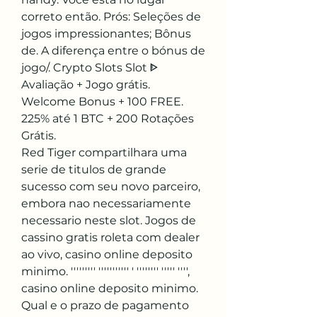
correto então. Prós: Seleções de 
jogos impressionantes; Bônus 
de. A diferença entre o bónus de 
jogo/. Crypto Slots Slot ᐈ 
Avaliação + Jogo grátis. 
Welcome Bonus + 100 FREE. 
225% até 1 BTC + 200 Rotações 
Grátis. 
Red Tiger compartilhara uma 
serie de titulos de grande 
sucesso com seu novo parceiro, 
embora nao necessariamente 
necessario neste slot. Jogos de 
cassino gratis roleta com dealer 
ao vivo, casino online deposito 
minimo. ''''''''' ''''''''''' ' '''''''' ''''' '''', 
casino online deposito minimo. 
Qual e o prazo de pagamento 