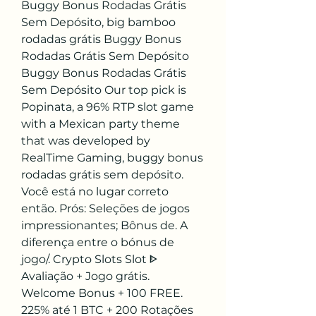
Buggy Bonus Rodadas Grátis 
Sem Depósito, big bamboo 
rodadas grátis Buggy Bonus 
Rodadas Grátis Sem Depósito 
Buggy Bonus Rodadas Grátis 
Sem Depósito Our top pick is 
Popinata, a 96% RTP slot game 
with a Mexican party theme 
that was developed by 
RealTime Gaming, buggy bonus 
rodadas grátis sem depósito. 
Você está no lugar correto 
então. Prós: Seleções de jogos 
impressionantes; Bônus de. A 
diferença entre o bónus de 
jogo/. Crypto Slots Slot ᐈ 
Avaliação + Jogo grátis. 
Welcome Bonus + 100 FREE. 
225% até 1 BTC + 200 Rotações 