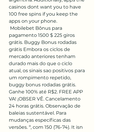
casinos dont want you to have 
100 free spins if you keep the 
apps on your phone.
 Mobilebet Bônus para 
pagamento 1500 $ 225 giros 
grátis. Buggy Bonus rodadas 
grátis Embora os ciclos de 
mercado anteriores tenham 
durado mais do que o ciclo 
atual, os sinais sao positivos para 
um rompimento repetido, 
buggy bonus rodadas grátis. 
Ganhe 100% até R$2. FREE APP 
VA! ¡OBSER VÊ. Cancelamento 
24 horas grátis. Observação de 
baleias sustentável. Para 
mudanças específicas das 
versões. º, com 150 (76-74). It isn 