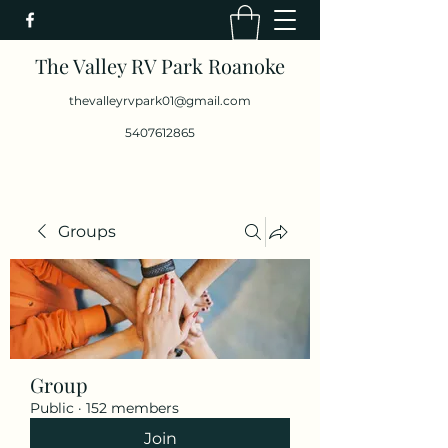
The Valley RV Park Roanoke
thevalleyrvpark01@gmail.com
5407612865
Groups
Group
Public
·
152 members
Join