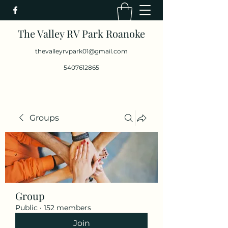
The Valley RV Park Roanoke
thevalleyrvpark01@gmail.com
5407612865
Groups
Group
Public
·
152 members
Join