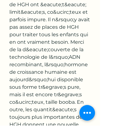
de HGH ont &eacute;t&eacute; 
limit&eacute;s, co&ucirc;teux et 
parfois impure. Il n&rsquo;y avait 
pas assez de places de HGH 
pour traiter tous les enfants qui 
en ont vraiment besoin. Merci 
de la d&eacute;couverte de la 
technologie de l&rsquo;ADN 
recombinant, l&rsquo;hormone 
de croissance humaine est 
aujourd&rsquo;hui disponible 
sous forme tr&egrave;s pure, 
mais il est encore tr&egrave;s 
co&ucirc;teux, taille booba. En 
outre, les quantit&eacute;s 
toujours plus importantes de 
HGH donnent une nouvelle 
dimension aux soins de 
sant&eacute;.