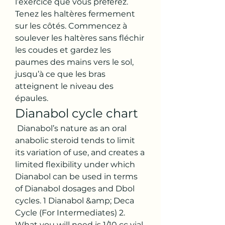
l’exercice que vous préférez. 
Tenez les haltères fermement 
sur les côtés. Commencez à 
soulever les haltères sans fléchir 
les coudes et gardez les 
paumes des mains vers le sol, 
jusqu’à ce que les bras 
atteignent le niveau des 
épaules. 
Dianabol cycle chart
 Dianabol’s nature as an oral 
anabolic steroid tends to limit 
its variation of use, and creates a 
limited flexibility under which 
Dianabol can be used in terms 
of Dianabol dosages and Dbol 
cycles. 1 Dianabol &amp; Deca 
Cycle (For Intermediates) 2. 
What you will need is 1/10 cc vial 