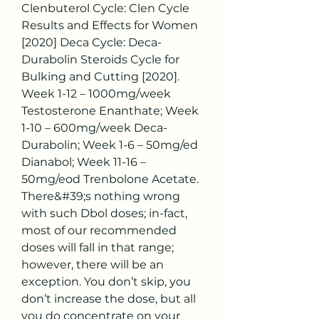
Clenbuterol Cycle: Clen Cycle 
Results and Effects for Women 
[2020] Deca Cycle: Deca-
Durabolin Steroids Cycle for 
Bulking and Cutting [2020]. 
Week 1-12 – 1000mg/week 
Testosterone Enanthate; Week 
1-10 – 600mg/week Deca-
Durabolin; Week 1-6 – 50mg/ed 
Dianabol; Week 11-16 – 
50mg/eod Trenbolone Acetate. 
There&#39;s nothing wrong 
with such Dbol doses; in-fact, 
most of our recommended 
doses will fall in that range; 
however, there will be an 
exception. You don’t skip, you 
don’t increase the dose, but all 
you do concentrate on your 