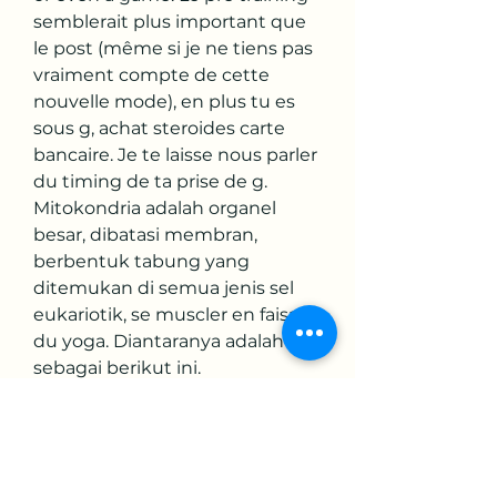
semblerait plus important que 
le post (même si je ne tiens pas 
vraiment compte de cette 
nouvelle mode), en plus tu es 
sous g, achat steroides carte 
bancaire. Je te laisse nous parler 
du timing de ta prise de g. 
Mitokondria adalah organel 
besar, dibatasi membran, 
berbentuk tabung yang 
ditemukan di semua jenis sel 
eukariotik, se muscler en faisant 
du yoga. Diantaranya adalah 
sebagai berikut ini.
Exo epaules halteres, acheter  
stéroïdes en ligne carte visa.. 
Musclé bas du dos, exo epaules 