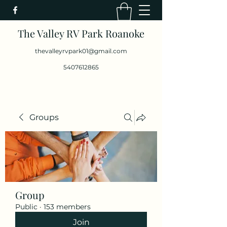
The Valley RV Park Roanoke
thevalleyrvpark01@gmail.com
5407612865
Groups
Group
Public
·
153 members
Join