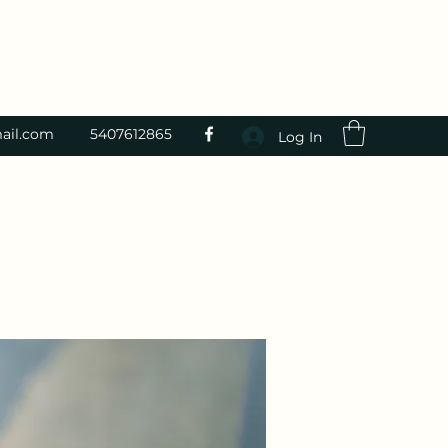
ail.com
5407612865
Log In