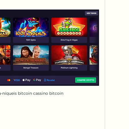
-níqueis bitcoin cassino bitcoin