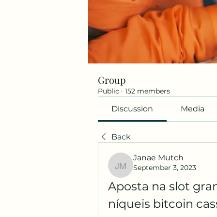
Group
Public
·
152 members
Discussion
Media
Back
Janae Mutch
September 3, 2023
Janae Mutch
Aposta na slot gra
níqueis bitcoin cas