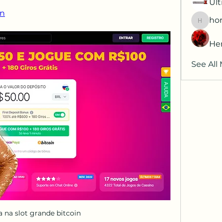
Ult
in
hor
horatia
He
See All
 na slot grande bitcoin