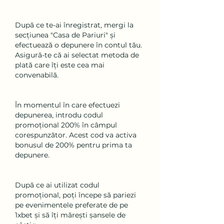
După ce te-ai înregistrat, mergi la 
secțiunea "Casa de Pariuri" și 
efectuează o depunere în contul tău. 
Asigură-te că ai selectat metoda de 
plată care îți este cea mai 
convenabilă.
În momentul în care efectuezi 
depunerea, introdu codul 
promoțional 200% în câmpul 
corespunzător. Acest cod va activa 
bonusul de 200% pentru prima ta 
depunere.
După ce ai utilizat codul 
promoțional, poți începe să pariezi 
pe evenimentele preferate de pe 
1xbet și să îți mărești șansele de 