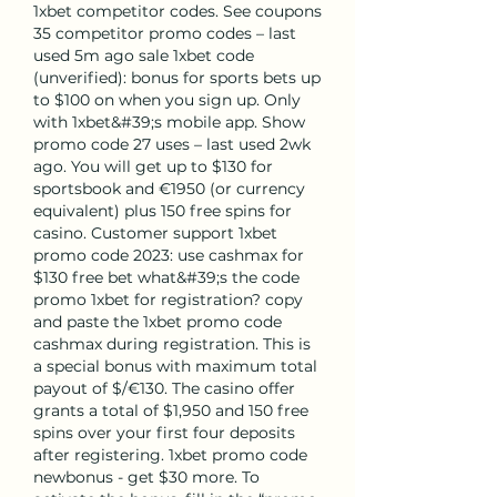
1xbet competitor codes. See coupons 
35 competitor promo codes – last 
used 5m ago sale 1xbet code 
(unverified): bonus for sports bets up 
to $100 on when you sign up. Only 
with 1xbet&#39;s mobile app. Show 
promo code 27 uses – last used 2wk 
ago. You will get up to $130 for 
sportsbook and €1950 (or currency 
equivalent) plus 150 free spins for 
casino. Customer support 1xbet 
promo code 2023: use cashmax for 
$130 free bet what&#39;s the code 
promo 1xbet for registration? copy 
and paste the 1xbet promo code 
cashmax during registration. This is 
a special bonus with maximum total 
payout of $/€130. The casino offer 
grants a total of $1,950 and 150 free 
spins over your first four deposits 
after registering. 1xbet promo code 
newbonus - get $30 more. To 