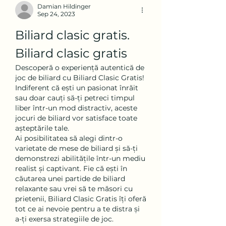
Damian Hildinger
Sep 24, 2023
Biliard clasic gratis. 
Biliard clasic gratis
Descoperă o experiență autentică de 
joc de biliard cu Biliard Clasic Gratis! 
Indiferent că ești un pasionat înrăit 
sau doar cauți să-ți petreci timpul 
liber într-un mod distractiv, aceste 
jocuri de biliard vor satisface toate 
așteptările tale.
Ai posibilitatea să alegi dintr-o 
varietate de mese de biliard și să-ți 
demonstrezi abilitățile într-un mediu 
realist și captivant. Fie că ești în 
căutarea unei partide de biliard 
relaxante sau vrei să te măsori cu 
prietenii, Biliard Clasic Gratis îți oferă 
tot ce ai nevoie pentru a te distra și 
a-ți exersa strategiile de joc.