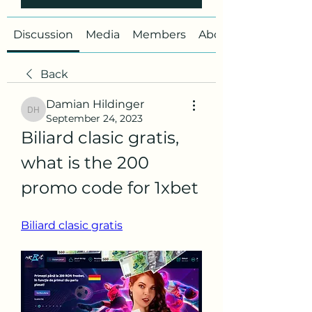
Discussion
Media
Members
About
Back
Damian Hildinger
Damian Hildinger
September 24, 2023
Biliard clasic gratis, 
what is the 200 
promo code for 1xbet
Biliard clasic gratis