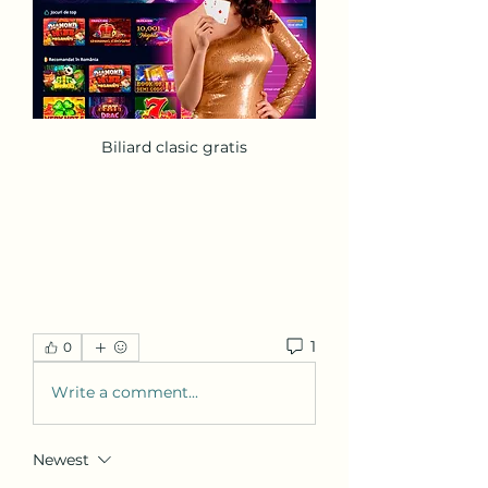
Biliard clasic gratis
1
0
Write a comment...
Newest