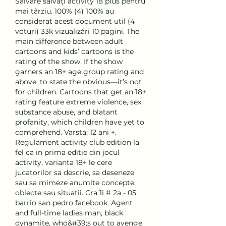
Salvare salvați activity 18 plus pentru 
mai târziu. 100% (4) 100% au 
considerat acest document util (4 
voturi) 33k vizualizări 10 pagini. The 
main difference between adult 
cartoons and kids’ cartoons is the 
rating of the show. If the show 
garners an 18+ age group rating and 
above, to state the obvious—it’s not 
for children. Cartoons that get an 18+ 
rating feature extreme violence, sex, 
substance abuse, and blatant 
profanity, which children have yet to 
comprehend. Varsta: 12 ani +. 
Regulament activity club edition la 
fel ca in prima editie din jocul 
activity, varianta 18+ le cere 
jucatorilor sa descrie, sa deseneze 
sau sa mimeze anumite concepte, 
obiecte sau situatii. Cra 1i # 2a - 05 
barrio san pedro facebook. Agent 
and full-time ladies man, black 
dynamite, who&#39;s out to avenge 