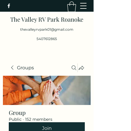
The Valley RV Park Roanoke
thevalleyrvpark01@gmail.com
5407612865
Groups
Group
Public
·
152 members
Join