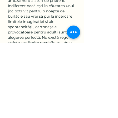
amuzament alături de prieteni.
Indiferent dacă ești în căutarea unui 
joc potrivit pentru o noapte de 
burlăcie sau vrei să pui la încercare 
limitele imaginației și ale 
spontaneității, cartonașele 
provocatoare pentru adulți sunt 
alegerea perfectă. Nu există reguli 
stricte sau limite predefinite - doar 
distracție și amuzament garantate 
pentru toți cei peste 18 ani.
Haideți să ne distrăm și să creăm 
amintiri de neuitat cu aceste 
cartonașe provocatoare! Cu un astfel 
de set la îndemână, fiecare petrecere 
va deveni cu adevărat specială și 
plină de momente amuzante și 
surprinzătoare.
Comandați acum setul de cartonașe 
provocatoare pentru adulți și 
pregătiți-vă pentru ore întregi de 