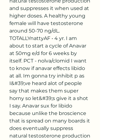
natural testosterone production 
and suppresses it when used at 
higher doses. A healthy young 
female will have testosterone 
around 50-70 ng/dL. 
TOTALLYnattyAF • 4 yr. I am 
about to start a cycle of Anavar 
at 50mg e/d for 6 weeks by 
itself. PCT - nolva/clomid I want 
to know if anavar effects libido 
at all. Im gonna try inhibit p as 
I&#39;ve heard alot of people 
say that makes them super 
horny so let&#39;s give it a shot 
I say. Anavar sux for libido 
because unlike the broscience 
that is spread on many boards it 
does eventually suppress 
natural testosterone production 