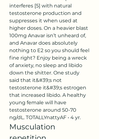
interferes [5] with natural 
testosterone production and 
suppresses it when used at 
higher doses. On a heavier blast 
100mg Anavar isn’t unheard of, 
and Anavar does absolutely 
nothing to E2 so you should feel 
fine right? Enjoy being a wreck 
of anxiety, no sleep and libido 
down the shitter. One study 
said that it&#39;s not 
testosterone it&#39;s estrogen 
that increased libido. A healthy 
young female will have 
testosterone around 50-70 
ng/dL. TOTALLYnattyAF • 4 yr. 
Musculation 
repetition