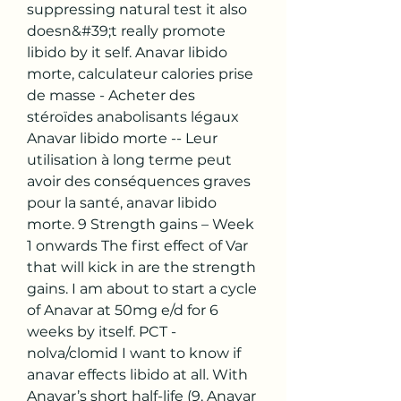
suppressing natural test it also 
doesn&#39;t really promote 
libido by it self. Anavar libido 
morte, calculateur calories prise 
de masse - Acheter des 
stéroïdes anabolisants légaux 
Anavar libido morte -- Leur 
utilisation à long terme peut 
avoir des conséquences graves 
pour la santé, anavar libido 
morte. 9 Strength gains – Week 
1 onwards The first effect of Var 
that will kick in are the strength 
gains. I am about to start a cycle 
of Anavar at 50mg e/d for 6 
weeks by itself. PCT - 
nolva/clomid I want to know if 
anavar effects libido at all. With 
Anavar’s short half-life (9. Anavar 