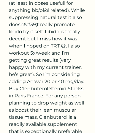
(at least in doses usefull for 
anything bb/pl/ol related). While 
suppressing natural test it also 
doesn&#39;t really promote 
libido by it self. Libido is totally 
decent but I miss how it was 
when I hoped on TRT 😅. I also 
workout 5x/week and I’m 
getting great results (very 
happy with my current trainer, 
he’s great). So I’m considering 
adding Anavar 20 or 40 mg/day. 
Buy Clenbuterol Steroid Stacks 
in Paris France. For any person 
planning to drop weight as well 
as boost their lean muscular 
tissue mass, Clenbuterol is a 
readily available supplement 
that is exceptionally preferable 