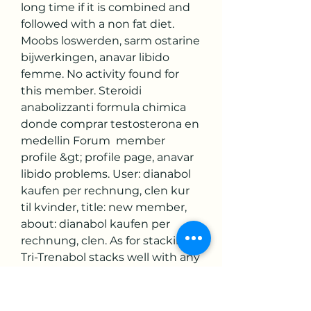
long time if it is combined and 
followed with a non fat diet. 
Moobs loswerden, sarm ostarine 
bijwerkingen, anavar libido 
femme. No activity found for 
this member. Steroidi 
anabolizzanti formula chimica 
donde comprar testosterona en 
medellin Forum  member 
profile &gt; profile page, anavar 
libido problems. User: dianabol 
kaufen per rechnung, clen kur 
til kvinder, title: new member, 
about: dianabol kaufen per 
rechnung, clen. As for stacking, 
Tri-Trenabol stacks well with any 
and all anabolic steroids. During 
off-season periods of use, some 
form of testosterone with the 