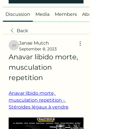
Discussion
Media
Members
About
Back
Janae Mutch
Janae Mutch
September 8, 2023
Anavar libido morte, 
musculation 
repetition
Anavar libido morte, 
musculation repetition - 
Stéroïdes légaux à vendre