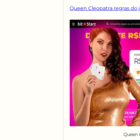
Queen Cleopatra regras do 
Queen C