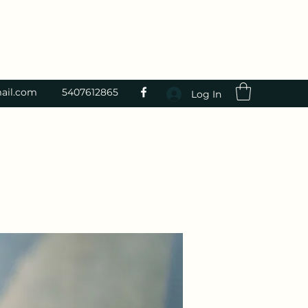
ail.com
5407612865
Log In