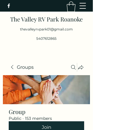
The Valley RV Park Roanoke
thevalleyrvpark01@gmail.com
5407612865
Groups
Group
Public
·
153 members
Join