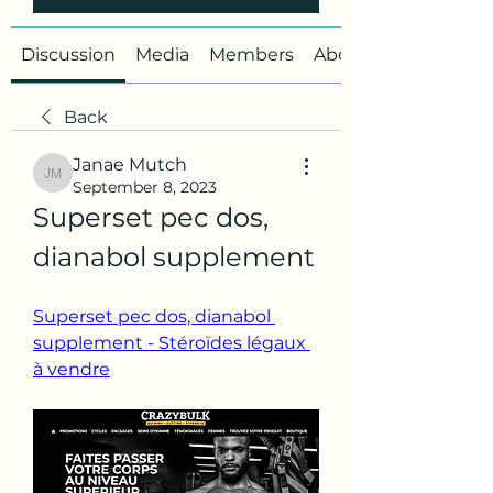
Discussion
Media
Members
About
Back
Janae Mutch
Janae Mutch
September 8, 2023
Superset pec dos, 
dianabol supplement
Superset pec dos, dianabol 
supplement - Stéroïdes légaux 
à vendre