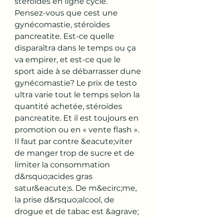
stéroïdes en ligne cycle.
Pensez-vous que cest une 
gynécomastie, stéroïdes 
pancreatite. Est-ce quelle 
disparaîtra dans le temps ou ça 
va empirer, et est-ce que le 
sport aide à se débarrasser dune 
gynécomastie? Le prix de testo 
ultra varie tout le temps selon la 
quantité achetée, stéroïdes 
pancreatite. Et il est toujours en 
promotion ou en « vente flash ». 
Il faut par contre &eacute;viter 
de manger trop de sucre et de 
limiter la consommation 
d&rsquo;acides gras 
satur&eacute;s. De m&ecirc;me, 
la prise d&rsquo;alcool, de 
drogue et de tabac est &agrave; 