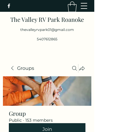
The Valley RV Park Roanoke
thevalleyrvpark01@gmail.com
5407612865
Groups
Group
Public
·
153 members
Join