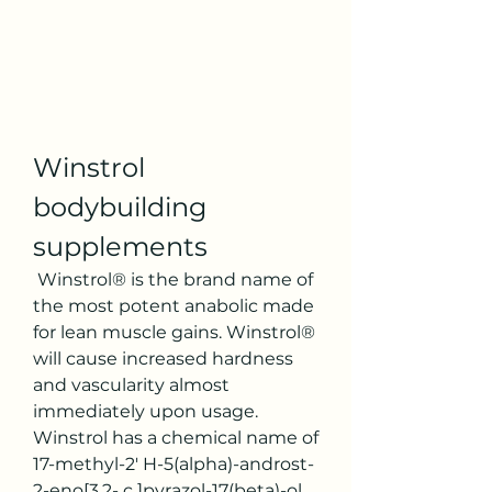
Winstrol 
bodybuilding 
supplements
 Winstrol® is the brand name of 
the most potent anabolic made 
for lean muscle gains. Winstrol® 
will cause increased hardness 
and vascularity almost 
immediately upon usage. 
Winstrol has a chemical name of 
17-methyl-2′ H-5(alpha)-androst-
2-eno[3,2- c ]pyrazol-17(beta)-ol 