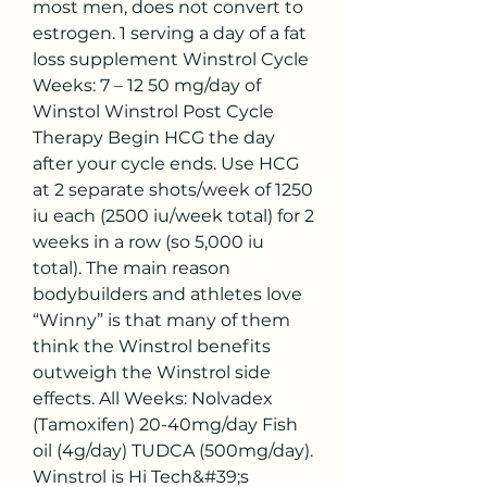
most men, does not convert to 
estrogen. 1 serving a day of a fat 
loss supplement Winstrol Cycle 
Weeks: 7 – 12 50 mg/day of 
Winstol Winstrol Post Cycle 
Therapy Begin HCG the day 
after your cycle ends. Use HCG 
at 2 separate shots/week of 1250 
iu each (2500 iu/week total) for 2 
weeks in a row (so 5,000 iu 
total). The main reason 
bodybuilders and athletes love 
“Winny” is that many of them 
think the Winstrol benefits 
outweigh the Winstrol side 
effects. All Weeks: Nolvadex 
(Tamoxifen) 20-40mg/day Fish 
oil (4g/day) TUDCA (500mg/day). 
Winstrol is Hi Tech&#39;s 