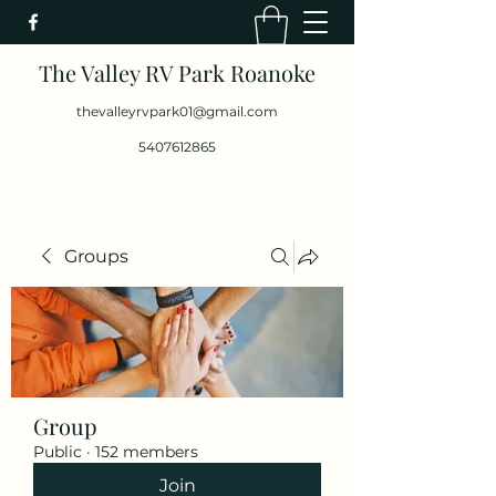
The Valley RV Park Roanoke
thevalleyrvpark01@gmail.com
5407612865
Groups
Group
Public
·
152 members
Join