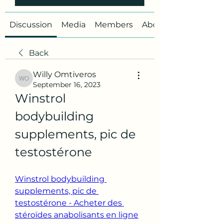
Discussion
Media
Members
About
Back
Willy Omtiveros
Willy Omtiveros
September 16, 2023
Winstrol 
bodybuilding 
supplements, pic de 
testostérone
Winstrol bodybuilding 
supplements, pic de 
testostérone - Acheter des 
stéroïdes anabolisants en ligne