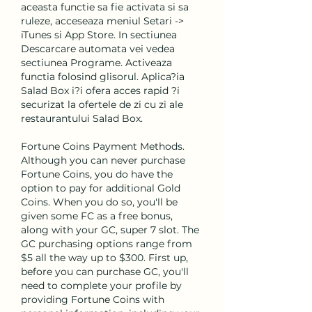
aceasta functie sa fie activata si sa 
ruleze, acceseaza meniul Setari -> 
iTunes si App Store. In sectiunea 
Descarcare automata vei vedea 
sectiunea Programe. Activeaza 
functia folosind glisorul. Aplica?ia 
Salad Box i?i ofera acces rapid ?i 
securizat la ofertele de zi cu zi ale 
restaurantului Salad Box.
Fortune Coins Payment Methods. 
Although you can never purchase 
Fortune Coins, you do have the 
option to pay for additional Gold 
Coins. When you do so, you'll be 
given some FC as a free bonus, 
along with your GC, super 7 slot. The 
GC purchasing options range from 
$5 all the way up to $300. First up, 
before you can purchase GC, you'll 
need to complete your profile by 
providing Fortune Coins with 