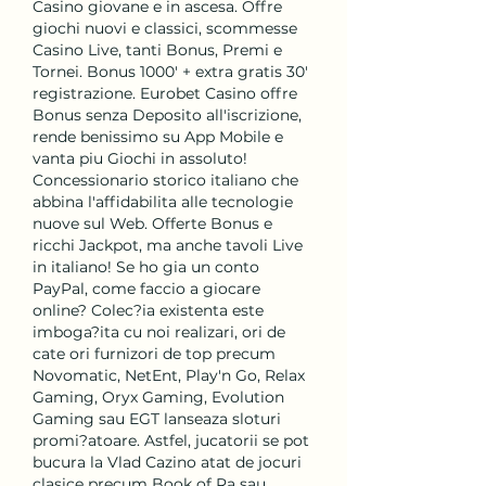
Casino giovane e in ascesa. Offre 
giochi nuovi e classici, scommesse 
Casino Live, tanti Bonus, Premi e 
Tornei. Bonus 1000' + extra gratis 30' 
registrazione. Eurobet Casino offre 
Bonus senza Deposito all'iscrizione, 
rende benissimo su App Mobile e 
vanta piu Giochi in assoluto! 
Concessionario storico italiano che 
abbina l'affidabilita alle tecnologie 
nuove sul Web. Offerte Bonus e 
ricchi Jackpot, ma anche tavoli Live 
in italiano! Se ho gia un conto 
PayPal, come faccio a giocare 
online? Colec?ia existenta este 
imboga?ita cu noi realizari, ori de 
cate ori furnizori de top precum 
Novomatic, NetEnt, Play'n Go, Relax 
Gaming, Oryx Gaming, Evolution 
Gaming sau EGT lanseaza sloturi 
promi?atoare. Astfel, jucatorii se pot 
bucura la Vlad Cazino atat de jocuri 
clasice precum Book of Ra sau 