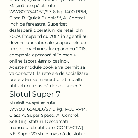
Mașină de spălat rufe 
WW80T754DBT/S7, 8 kg, 1400 RPM, 
Clasa B, Quick Bubble™, AI Control 
Închide fereastra. Superbet 
desfășoară operațiuni de retail din 
2009. Începând cu 2012, în agenții au 
devenit operaționale și aparatele de 
tip slot machines. Începând cu 2016, 
compania operează și în mediul 
online (sport &amp; casino). 
Aceste module cookie va permit sa 
va conectati la retelele de socializare 
preferate i sa interactionati cu alti 
utilizatori., mașină de slot super 7.
Slotul Super 7
Mașină de spălat rufe 
WW90T654DLX/S7, 9 kg, 1400 RPM, 
Clasa A, Super Speed, AI Control. 
Soluţii şi sfaturi, Descărcați 
manualul de utilizare, CONTACTAŢI-
NE. Super 20 stele mașină de sloturi, 