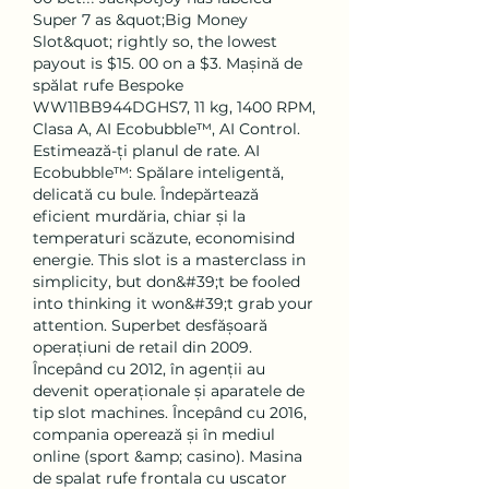
Super 7 as &quot;Big Money 
Slot&quot; rightly so, the lowest 
payout is $15. 00 on a $3. Mașină de 
spălat rufe Bespoke 
WW11BB944DGHS7, 11 kg, 1400 RPM, 
Clasa A, AI Ecobubble™, AI Control. 
Estimează-ți planul de rate. AI 
Ecobubble™: Spălare inteligentă, 
delicată cu bule. Îndepărtează 
eficient murdăria, chiar și la 
temperaturi scăzute, economisind 
energie. This slot is a masterclass in 
simplicity, but don&#39;t be fooled 
into thinking it won&#39;t grab your 
attention. Superbet desfășoară 
operațiuni de retail din 2009. 
Începând cu 2012, în agenții au 
devenit operaționale și aparatele de 
tip slot machines. Începând cu 2016, 
compania operează și în mediul 
online (sport &amp; casino). Masina 
de spalat rufe frontala cu uscator 