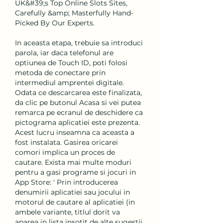
UK&#39;s Top Online Slots Sites, 
Carefully &amp; Masterfully Hand-
Picked By Our Experts. 
In aceasta etapa, trebuie sa introduci 
parola, iar daca telefonul are 
optiunea de Touch ID, poti folosi 
metoda de conectare prin 
intermediul amprentei digitale. 
Odata ce descarcarea este finalizata, 
da clic pe butonul Acasa si vei putea 
remarca pe ecranul de deschidere ca 
pictograma aplicatiei este prezenta. 
Acest lucru inseamna ca aceasta a 
fost instalata. Gasirea oricarei 
comori implica un proces de 
cautare. Exista mai multe moduri 
pentru a gasi programe si jocuri in 
App Store: ' Prin introducerea 
denumirii aplicatiei sau jocului in 
motorul de cautare al aplicatiei (in 
ambele variante, titlul dorit va 
aparea in lista insotit de alte sugestii 