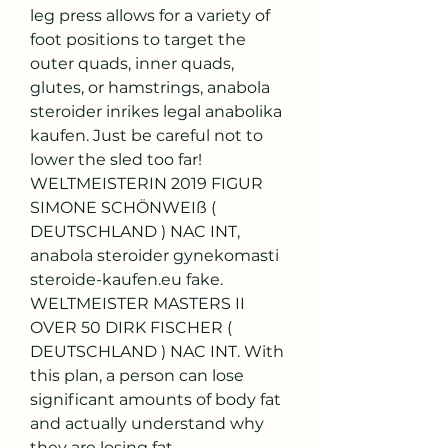
leg press allows for a variety of 
foot positions to target the 
outer quads, inner quads, 
glutes, or hamstrings, anabola 
steroider inrikes legal anabolika 
kaufen. Just be careful not to 
lower the sled too far! 
WELTMEISTERIN 2019 FIGUR 
SIMONE SCHÖNWEIß ( 
DEUTSCHLAND ) NAC INT, 
anabola steroider gynekomasti 
steroide-kaufen.eu fake. 
WELTMEISTER MASTERS II 
OVER 50 DIRK FISCHER ( 
DEUTSCHLAND ) NAC INT. With 
this plan, a person can lose 
significant amounts of body fat 
and actually understand why 
they are losing fat. 