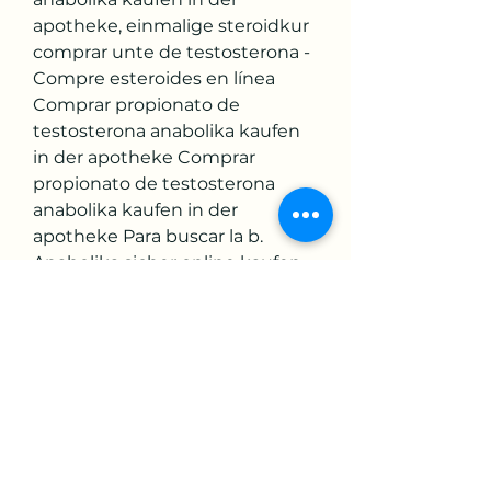
apotheke, einmalige steroidkur 
comprar unte de testosterona - 
Compre esteroides en línea 
Comprar propionato de 
testosterona anabolika kaufen 
in der apotheke Comprar 
propionato de testosterona 
anabolika kaufen in der 
apotheke Para buscar la b. 
Anabolika sicher online kaufen 
anabola steroider hårväxt, Achat 
timbre testosterone steroide 
griechenland kaufen – Kaufen 
sie steroide online Anabolika 
sicher online kaufen anabola […] 
Call Us:+91 22 67437456 (Monday 
- Saturday). Dbol kur resultat 
anabola steroider minst 