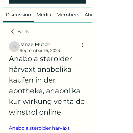
Discussion
Media
Members
About
Back
Janae Mutch
Janae Mutch
September 16, 2023
Anabola steroider 
hårväxt anabolika 
kaufen in der 
apotheke, anabolika 
kur wirkung venta de 
winstrol online
Anabola steroider hårväxt 