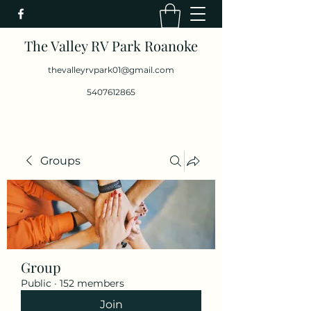
The Valley RV Park Roanoke
thevalleyrvpark01@gmail.com
5407612865
Groups
Group
Public
·
152 members
Join