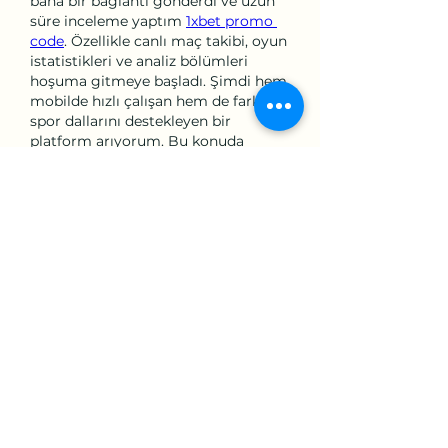
bana bir bağlantı gönderdi ve uzun 
süre inceleme yaptım 
1xbet promo 
code
. Özellikle canlı maç takibi, oyun 
istatistikleri ve analiz bölümleri 
hoşuma gitmeye başladı. Şimdi hem 
mobilde hızlı çalışan hem de farklı 
spor dallarını destekleyen bir 
platform arıyorum. Bu konuda 
deneyimi olan biri varsa öneri 
paylaşabilir mi?
Modifié
J'aime
Répondre
About
Welcome to the group! You can
connect with other members,
ge
...
Read more