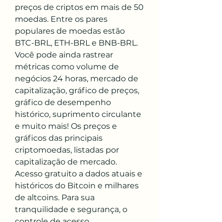
preços de criptos em mais de 50 
moedas. Entre os pares 
populares de moedas estão 
BTC-BRL, ETH-BRL e BNB-BRL. 
Você pode ainda rastrear 
métricas como volume de 
negócios 24 horas, mercado de 
capitalização, gráfico de preços, 
gráfico de desempenho 
histórico, suprimento circulante 
e muito mais! Os preços e 
gráficos das principais 
criptomoedas, listadas por 
capitalização de mercado. 
Acesso gratuito a dados atuais e 
históricos do Bitcoin e milhares 
de altcoins. Para sua 
tranquilidade e segurança, o 
controle de acesso 