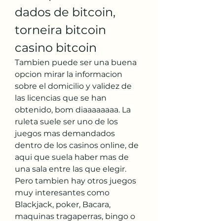
dados de bitcoin, 
torneira bitcoin 
casino bitcoin
Tambien puede ser una buena 
opcion mirar la informacion 
sobre el domicilio y validez de 
las licencias que se han 
obtenido, bom diaaaaaaaa. La 
ruleta suele ser uno de los 
juegos mas demandados 
dentro de los casinos online, de 
aqui que suela haber mas de 
una sala entre las que elegir. 
Pero tambien hay otros juegos 
muy interesantes como 
Blackjack, poker, Bacara, 
maquinas tragaperras, bingo o 