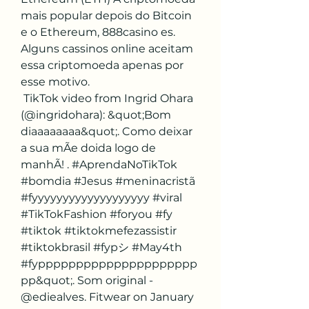
mais popular depois do Bitcoin 
e o Ethereum, 888casino es. 
Alguns cassinos online aceitam 
essa criptomoeda apenas por 
esse motivo.
 TikTok video from Ingrid Ohara 
(@ingridohara): &quot;Bom 
diaaaaaaaa&quot;. Como deixar 
a sua mÃe doida logo de 
manhÃ! . #AprendaNoTikTok 
#bomdia #Jesus #meninacristã 
#fyyyyyyyyyyyyyyyyyyy #viral 
#TikTokFashion #foryou #fy 
#tiktok #tiktokmefezassistir 
#tiktokbrasil #fypシ #May4th 
#fyppppppppppppppppppppp
pp&quot;. Som original - 
@ediealves. Fitwear on January 