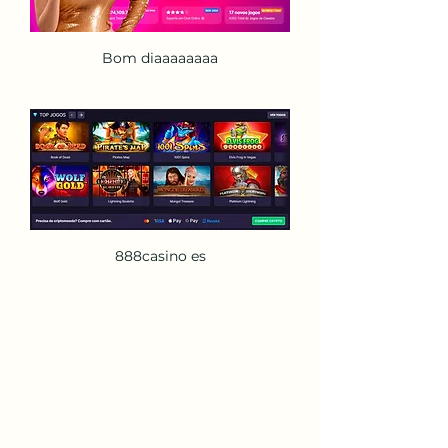
Bom diaaaaaaaa
888casino es