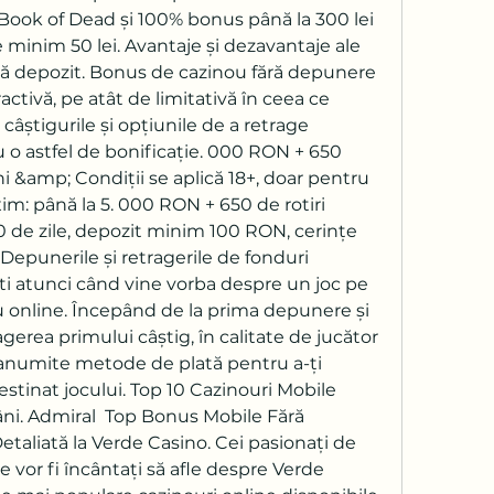
la Book of Dead și 100% bonus până la 300 lei 
minim 50 lei. Avantaje și dezavantaje ale 
ră depozit. Bonus de cazinou fără depunere 
activă, pe atât de limitativă în ceea ce 
câștigurile și opțiunile de a retrage 
u o astfel de bonificație. 000 RON + 650 
i &amp; Condiții se aplică 18+, doar pentru 
im: până la 5. 000 RON + 650 de rotiri 
30 de zile, depozit minim 100 RON, cerințe 
Depunerile și retragerile de fonduri 
ști atunci când vine vorba despre un joc pe 
ou online. Începând de la prima depunere și 
erea primului câștig, în calitate de jucător 
i anumite metode de plată pentru a-ți 
stinat jocului. Top 10 Cazinouri Mobile 
ni. Admiral  Top Bonus Mobile Fără 
taliată la Verde Casino. Cei pasionați de 
e vor fi încântați să afle despre Verde 