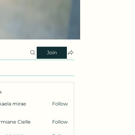
Join
s
kaela mirae
Follow
miane Cielle
Follow