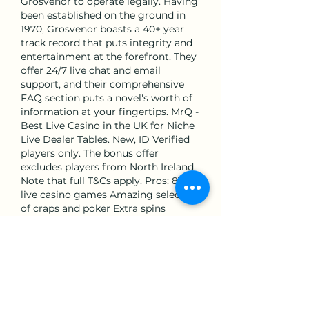
Grosvenor to operate legally. Having 
been established on the ground in 
1970, Grosvenor boasts a 40+ year 
track record that puts integrity and 
entertainment at the forefront. They 
offer 24/7 live chat and email 
support, and their comprehensive 
FAQ section puts a novel's worth of 
information at your fingertips. MrQ - 
Best Live Casino in the UK for Niche 
Live Dealer Tables. New, ID Verified 
players only. The bonus offer 
excludes players from North Ireland. 
Note that full T&Cs apply. Pros: 81 
live casino games Amazing selection 
of craps and poker Extra spins 
welcome bonus with 0 WR Low 
minimum deposit Instant, fee-free 
transactions. Cons: No mobile app. 
MrQ is an up-and-coming live casino 
with a whole lot to offer. They've got 
the perfect 'in-person' betting 
experience for every player, but 