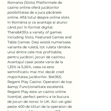
Romania (Slots) Platformele de 
cazino online oferă jucătorilor 
posibilitatea de a juca păcănele 
online. Află totul despre online slots 
în România și ce avantaje ai atunci 
când joci în format digital. 
There&#39;s a variety of games 
including Slots, Featured Games and 
Table Games. Deși există numeroase 
variante de ruletă, tot ruleta rămâne 
unul dintre cele mai profitabile, 
pentru jucători, jocuri de cazinou. 
Avantajul casei poate varia de la 
1,35% la 5,26%, ceea ce este 
semnificativ mai mic decât cred 
majoritatea jucătorilor. Bet365; 
Regent Play Casino: Operatori de top 
&amp; Funcționalitate excelentă. 
Regent Play este un cazino online 
licențiat, perfect pentru a te bucura 
de jocuri de noroc în UK. Aici vei găsi 
peste 400 de titluri de la operatori de 