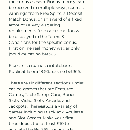
the bonus as cash. Bonus money can 
be received in multiple ways, such as 
winnings from Free Spins, a Deposit 
Match Bonus, or an award of a fixed 
amount (e. Any wagering 
requirements from a promotion will 
be displayed in the Terms & 
Conditions for the specific bonus. 
First online real money wager only, 
jocuri de cazino bet365.
E uman sa nu-i iasa intotdeauna" 
Publicat la ora 19:50., casino bet365.
There are six different sections under 
casino games that are Featured 
Games, Table &amp; Card, Bonus 
Slots, Video Slots, Arcade, and 
Jackpots. There&#39;s a variety of 
games including Blackjack, Roulette 
and Slot Games. Make your first-
time deposit of at least $10 to 
activate the Bet365 bonus code 