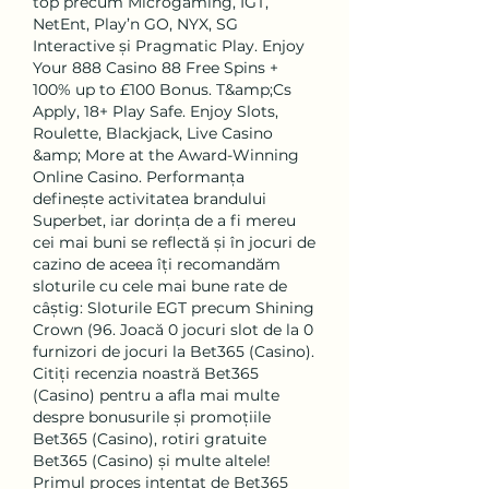
top precum Microgaming, IGT, 
NetEnt, Play’n GO, NYX, SG 
Interactive și Pragmatic Play. Enjoy 
Your 888 Casino 88 Free Spins + 
100% up to £100 Bonus. T&amp;Cs 
Apply, 18+ Play Safe. Enjoy Slots, 
Roulette, Blackjack, Live Casino 
&amp; More at the Award-Winning 
Online Casino. Performanța 
definește activitatea brandului 
Superbet, iar dorința de a fi mereu 
cei mai buni se reflectă și în jocuri de 
cazino de aceea îți recomandăm 
sloturile cu cele mai bune rate de 
câștig: Sloturile EGT precum Shining 
Crown (96. Joacă 0 jocuri slot de la 0 
furnizori de jocuri la Bet365 (Casino). 
Citiți recenzia noastră Bet365 
(Casino) pentru a afla mai multe 
despre bonusurile și promoțiile 
Bet365 (Casino), rotiri gratuite 
Bet365 (Casino) și multe altele! 
Primul proces intentat de Bet365 