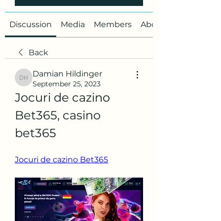
Discussion
Media
Members
About
Back
Damian Hildinger
Damian Hildinger
September 25, 2023
Jocuri de cazino 
Bet365, casino 
bet365
Jocuri de cazino Bet365