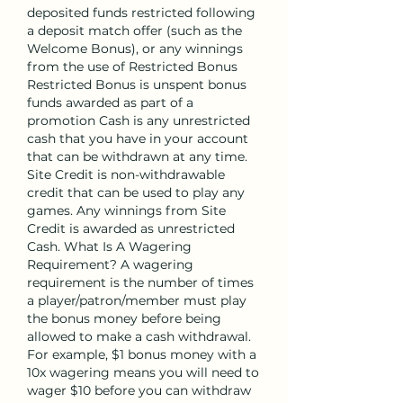
deposited funds restricted following 
a deposit match offer (such as the 
Welcome Bonus), or any winnings 
from the use of Restricted Bonus 
Restricted Bonus is unspent bonus 
funds awarded as part of a 
promotion Cash is any unrestricted 
cash that you have in your account 
that can be withdrawn at any time. 
Site Credit is non-withdrawable 
credit that can be used to play any 
games. Any winnings from Site 
Credit is awarded as unrestricted 
Cash. What Is A Wagering 
Requirement? A wagering 
requirement is the number of times 
a player/patron/member must play 
the bonus money before being 
allowed to make a cash withdrawal. 
For example, $1 bonus money with a 
10x wagering means you will need to 
wager $10 before you can withdraw 