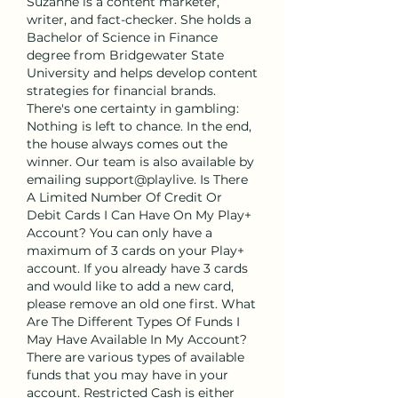
Suzanne is a content marketer, 
writer, and fact-checker. She holds a 
Bachelor of Science in Finance 
degree from Bridgewater State 
University and helps develop content 
strategies for financial brands. 
There's one certainty in gambling: 
Nothing is left to chance. In the end, 
the house always comes out the 
winner. Our team is also available by 
emailing support@playlive. Is There 
A Limited Number Of Credit Or 
Debit Cards I Can Have On My Play+ 
Account? You can only have a 
maximum of 3 cards on your Play+ 
account. If you already have 3 cards 
and would like to add a new card, 
please remove an old one first. What 
Are The Different Types Of Funds I 
May Have Available In My Account? 
There are various types of available 
funds that you may have in your 
account. Restricted Cash is either 