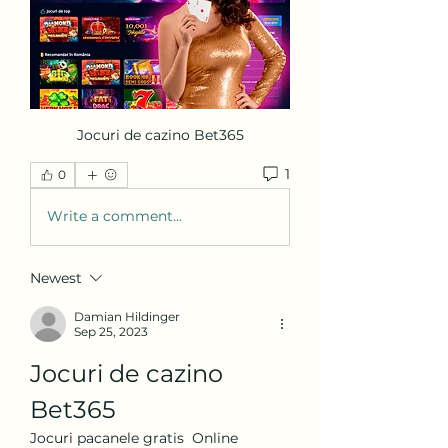
Jocuri de cazino Bet365
1
0
Write a comment...
Newest
Damian Hildinger
Sep 25, 2023
Jocuri de cazino 
Bet365
Jocuri pacanele gratis  Online 