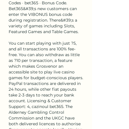
Codes · bet365 · Bonus Code. 
Bet365&#39;s new customers can 
enter the VIBONUS bonus code 
during registration. There&#39;s a 
variety of games including Slots, 
Featured Games and Table Games. 
You can start playing with just ?5, 
and all transactions are 100% fee-
free. You can also withdraw as little 
as ?10 per transaction, a feature 
which makes Grosvenor an 
accessible site to play live casino 
games for budget-conscious players. 
PayPal transactions are delivered in 
24 hours, while other fiat payouts 
take 2-3 days to reach your bank 
account. Licensing & Customer 
Support: 4, cazinoul bet365. The 
Alderney Gambling Control 
Commission and the UKGC have 
both delivered licences to authorise 