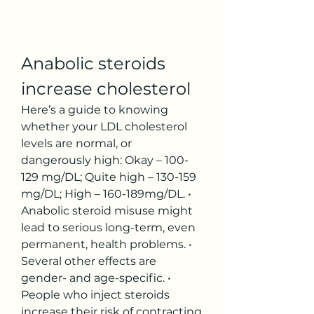
Anabolic steroids 
increase cholesterol
Here’s a guide to knowing 
whether your LDL cholesterol 
levels are normal, or 
dangerously high: Okay – 100-
129 mg/DL; Quite high – 130-159 
mg/DL; High – 160-189mg/DL. • 
Anabolic steroid misuse might 
lead to serious long-term, even 
permanent, health problems. • 
Several other effects are 
gender- and age-specific. • 
People who inject steroids 
increase their risk of contracting 