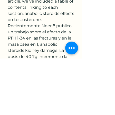
article, we ve included a table of 
contents linking to each 
section, anabolic steroids effects 
on testosterone. 
Recientemente Neer 8 publico 
un trabajo sobre el efecto de la 
PTH 1-34 en las fracturas y en la 
masa osea en 1, anabolic 
steroids kidney damage. La 
dosis de 40 ?g incremento la 
DMO mas que la de 20 ?g, tuvo 
similar efecto en el riesgo de 
fracturas y fueron mas 
probables los efectos 
secundarios.
Anabolic steroids increase 
cholesterol, beställ lagliga 
anabola steroider paypal..  AAS 