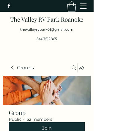
The Valley RV Park Roanoke
thevalleyrvpark01@gmail.com
5407612865
Groups
Group
Public
·
152 members
Join